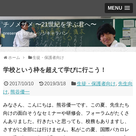
MENU
チノメザメ 〜21世紀を学ぶ君へ〜
presented by ナレッジキャラバン
ホーム
生徒・保護者向け
学校という枠を超えて学びに行こう！
2017/10/10
2019/3/18
生徒・保護者向け
,
先生向
け
,
熊谷優一
みなさん、こんにちは。熊谷優一です。この夏、先生たち
向けの面白そうなセミナーや研修会、フォーラムがたくさ
んありました。行きたいと思っても、校務もありますし、
さすがに全部には行けません。私がこの夏、国際バカロレ