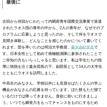
最後に
次回から何回かにわたって内閣府青年国際交流事業で派遣
されたラオス団の青年の中から、2人の青年が、なぜそのプ
ログラムに応募しようと思ったのか、そして何をラオスで
見聞き体験し、どんなことを感じたのかについて書いてく
れます。団を率いたのは明治大学教授、
森永由紀先生
で
す。日本女性として初めて南極観測隊に参加されたことで
ご存知の方もいらっしゃると思います。私は学生たちの指
導に情熱を注ぐ森永団長の下、副団長として14人の大学生
とともにラオスを訪問しました。
中高生のみなさん、学校以外にも見渡せばたくさんの学ぶ
機会がみなさんの応募を待っています。ぼた餅もただ寝て
いるだけでは降ってきません。貪欲に拾いに行きましょ
う。いつでも瞬発力をもってチャンスをものにするため