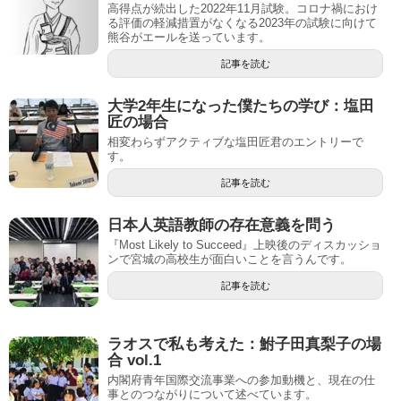
高得点が続出した2022年11月試験。コロナ禍におけ
る評価の軽減措置がなくなる2023年の試験に向けて
熊谷がエールを送っています。
記事を読む
大学2年生になった僕たちの学び：塩田
匠の場合
相変わらずアクティブな塩田匠君のエントリーで
す。
記事を読む
日本人英語教師の存在意義を問う
『Most Likely to Succeed』上映後のディスカッショ
ンで宮城の高校生が面白いことを言うんです。
記事を読む
ラオスで私も考えた：鮒子田真梨子の場
合 vol.1
内閣府青年国際交流事業への参加動機と、現在の仕
事とのつながりについて述べています。