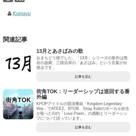
Kumayu
関連記事
13月とあさばみの歌
おまちどう様でした。「13月」シリーズの新作は熊
谷の故郷、三陸沿岸の「あさばみ」という言葉が出
発点です。
記事を読む
街角TOK：リーダーシップは巡回する番
外編
KPOPアイドルの競演番組「Kingdom:Legendary
War」でATEEZ、BTOB、Stray Kidsのボーカル担当
が歌ったIUの「Love Poem」の感動とリーダーシッ
プについて語っています。
記事を読む