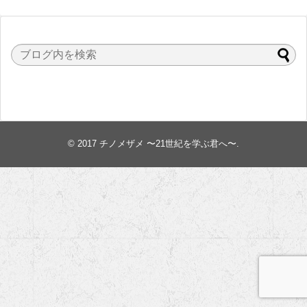
© 2017
チノメザメ 〜21世紀を学ぶ君へ〜
.