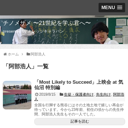
MENU
チノメザメ 〜21世紀を学ぶ君へ〜
presented by ナレッジキャラバン
ホーム
阿部浩人
「
阿部浩人
」
一覧
「Most Likely to Succeed」上映会 at 気
仙沼 特別編
2019/8/15
生徒・保護者向け
,
先生向け
,
阿部浩
人
全国を行脚する熊谷にはその土地土地で嬉しい再会が
待っています。今から23年前、初任の頃からの先生仲
間、阿部浩人先生もその一人でした。
記事を読む