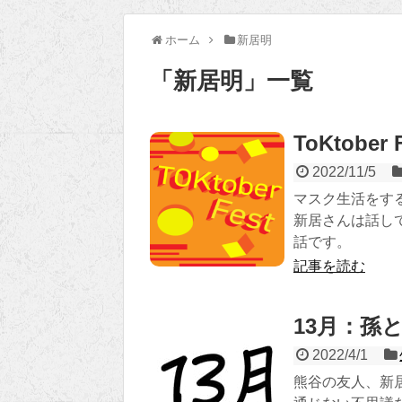
ホーム
新居明
「
新居明
」
一覧
ToKtobe
2022/11/5
マスク生活をす
新居さんは話してい
話です。
記事を読む
13月：孫
2022/4/1
熊谷の友人、新