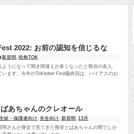
r Fest 2022: お前の認知を信じるな
新居明
,
街角TOK
るようになって聞き間違えが多くなったと熊谷の友人、
ます。今年のToKtober Fest最終回は、バイアスのお
とばあちゃんのクレオール
生徒・保護者向け
,
先生向け
,
新居明
,
13月
居明さんが身近で見てきた熊谷とばあちゃんの間でしか