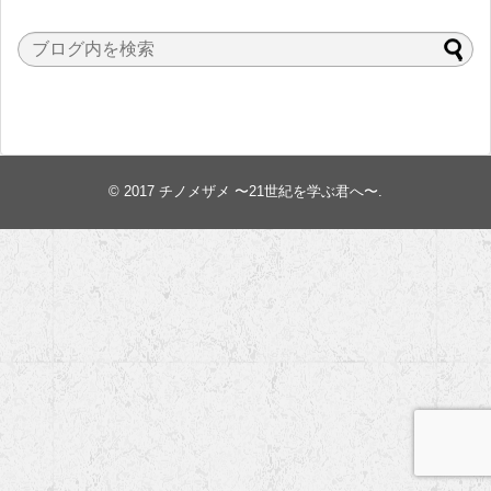
© 2017
チノメザメ 〜21世紀を学ぶ君へ〜
.