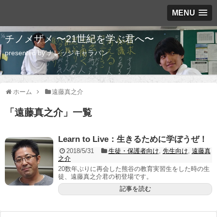
MENU
チノメザメ 〜21世紀を学ぶ君へ〜
presented by ナレッジキャラバン
ホーム
遠藤真之介
「
遠藤真之介
」
一覧
Learn to Live：生きるために学ぼうぜ！
2018/5/31
生徒・保護者向け
,
先生向け
,
遠藤真
之介
20数年ぶりに再会した熊谷の教育実習生をした時の生
徒、遠藤真之介君の初登場です。
記事を読む