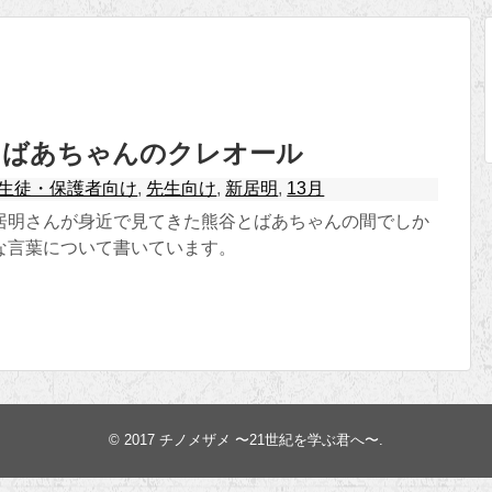
とばあちゃんのクレオール
生徒・保護者向け
,
先生向け
,
新居明
,
13月
居明さんが身近で見てきた熊谷とばあちゃんの間でしか
な言葉について書いています。
© 2017
チノメザメ 〜21世紀を学ぶ君へ〜
.