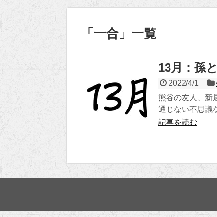
「
一合
」
一覧
13月：孫
2022/4/1
熊谷の友人、新
通じない不思議
記事を読む