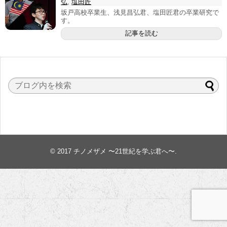
弘
,
塩田匠
坂戸高校卒業生、浅見昌弘君、塩田匠君の卒業研究で
す。
記事を読む
© 2017
チノメザメ 〜21世紀を学ぶ君へ〜
.