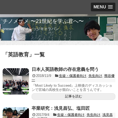
MENU
チノメザメ 〜21世紀を学ぶ君へ〜
presented by ナレッジキャラバン
「
英語教育
」
一覧
日本人英語教師の存在意義を問う
2018/11/9
生徒・保護者向け
,
先生向け
,
熊谷優
一
『Most Likely to Succeed』上映後のディスカッショ
ンで宮城の高校生が面白いことを言うんです。
記事を読む
卒業研究：浅見昌弘、塩田匠
2017/9/4
生徒・保護者向け
,
先生向け
,
浅見昌