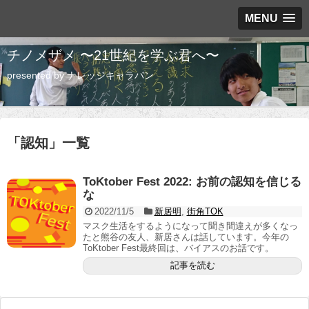
MENU
チノメザメ 〜21世紀を学ぶ君へ〜
presented by ナレッジキャラバン
「
認知
」
一覧
ToKtober Fest 2022: お前の認知を信じる
な
2022/11/5
新居明
,
街角TOK
マスク生活をするようになって聞き間違えが多くなっ
たと熊谷の友人、新居さんは話しています。今年の
ToKtober Fest最終回は、バイアスのお話です。
記事を読む