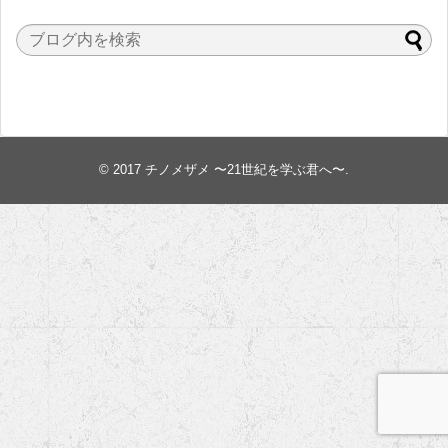
© 2017
チノメザメ 〜21世紀を学ぶ君へ〜
.