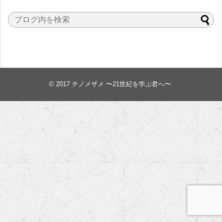
© 2017
チノメザメ 〜21世紀を学ぶ君へ〜
.