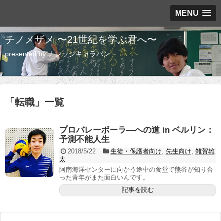
MENU
チノメザメ 〜21世紀を学ぶ君へ〜
presented by ナレッジキャラバン
「
転職
」
一覧
プロバレーボーラ―への道 in ベルリン：
予測不能人生
2018/5/22
生徒・保護者向け
,
先生向け
,
雑賀雄
太
阿南海洋センターに向かう途中の食堂で熊谷が知り合
った青年がまた面白いんです。
記事を読む