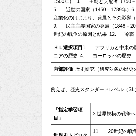
1500年） 3. 王朝と支配者（750－
5. 近世の国家（1450－1789年）
産業化のはじまり、発展とその影響（175
9. 民主主義国家の発展（1848－20
世紀の戦争の原因と結果 12. 冷戦
ＨＬ選択項目
1. アフリカと中東の
ニアの歴史 4. ヨーロッパの歴史
内部評価
歴史研究（研究対象の歴史
例えば、歴史スタンダードレベル（SL
「指定学習項
3.世界規模の戦争
目」
11. 20世紀の
世界史トピック