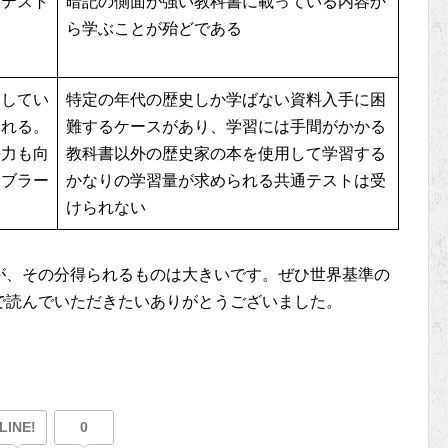
通テスト
暗記の側面が強い教科書に載っている内容か
ら学ぶことが殆どである
りしてい
特定の年代の歴史しか学ばない資料入手に困
られる。
難するケースがあり、学習には手間がかかる
語力も向
教科書以外の歴史家の本を使用して学習する
ィブラー
かなりの学習量が求められる共通テストは受
けられない
が、その分得られるものは大きいです。ぜひ世界基準の
で読んでいただきたいありがとうございました。
LINE!
0