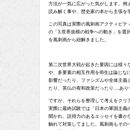
方法が一気に広がった気がします。例
読み解く事や、歴史家の本から主張を
この写真は実際の風刺画アクティビテ
の「3.世界規模の戦争への動き」を選
を風刺画から紐解きました。
第二次世界大戦が起きた要因には様々
や、多要素の相互作用をIB生は論じな
影響だったり、ファシズムや全体主義
たり、英仏の宥和政策だったり….あ
ですが、それらを整理して考えをクリア
実際に最終試験では「日本の軍国主義
聞かれ、説得力のあるエッセイを書か
触れて対策してました。風刺画もその