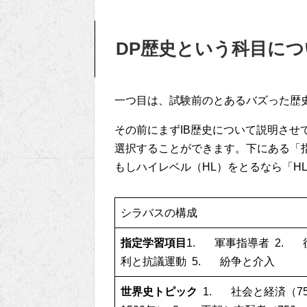
DP歴史という科目につ
一つ目は、試験前のとあるバズった歴
その前にまずIB歴史について説明させ
選択することができます。下にある「
もしハイレベル（HL）をとるなら「H
シラバスの構成
指定学習項目
1. 軍事指導者 2.
利と抗議運動 5. 紛争と介入
世界史トピック
1. 社会と経済（75