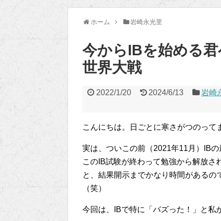
ホーム
岩崎永光里
今からIBを始める
世界大戦
2022/1/20
2024/6/13
岩崎
こんにちは。日ごとに寒さがつのって
実は、ついこの前（2021年11月）I
このIB試験が終わって勉強から解放さ
と、結果開示までかなり時間があるの
（笑）
今回は、IBで特に「バズった！」と私