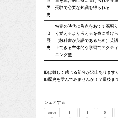
世
量を総合的に身に着けられる共
界
受験で必要な知識を得られる
史
特定の時代に焦点をあてて深堀
IB
く覚えるより考えるを身に着け
歴
（教科書が英語であるため）英
史
上できる主体的な学習でアクテ
ニング型
IBは難しく感じる部分が沢山あります
IB歴史を学んでみませんか！？最後ま
シェアする
error
0