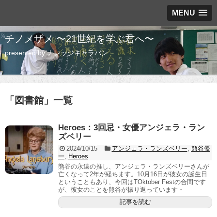
MENU
チノメザメ 〜21世紀を学ぶ君へ〜
presented by ナレッジキャラバン
「
図書館
」
一覧
Heroes：3回忌・女優アンジェラ・ラン
ズベリー
2024/10/15
アンジェラ・ランズベリー
,
熊谷優
一
,
Heroes
熊谷の永遠の推し、アンジェラ・ランズベリーさんが
亡くなって2年が経ちます。10月16日が彼女の誕生日
ということもあり、今回はTOktober Festの合間です
が、彼女のことを熊谷が振り返っています・
記事を読む