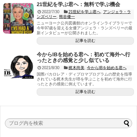
21世紀を学ぶ君へ：無料で学ぶ機会
2022/7/30
21世紀を学ぶ君へ
,
アンジェラ・ラ
ンズベリー
,
熊谷優一
ニューヨーク公共図書館のオンラインライブラリーで
今年97歳を迎える女優アンジェラ・ランズベリーの最
新インタビューが公開されました。
記事を読む
今からIBを始める君へ：初めて海外へ行
ったときの感覚と少し似ている
2021/8/30
梶木尚美
,
今からIBを始める君へ
国際バカロレア・ディプロマプログラムの歴史を指導
されている梶木先生がIBを学ぶことを初めて海外に行
ったときの感覚に例えています。
記事を読む