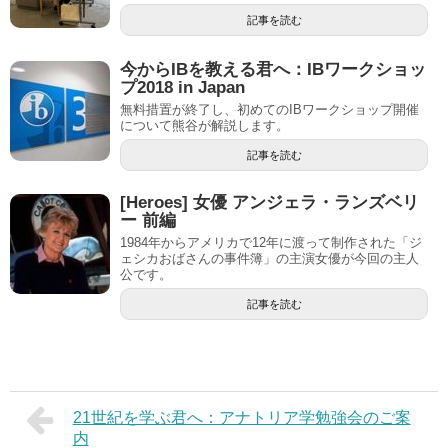
記事を読む
今からIBを教える君へ：IBワークショッ
プ2018 in Japan
無料措置が終了し、初めてのIBワークショップ開催
について熊谷が解説します。
記事を読む
[Heroes] 女優 アンジェラ・ランズベリ
ー 前編
1984年からアメリカで12年に渡って制作された「ジ
ェシカおばさんの事件簿」の主演女優が今回の主人
公です。
記事を読む
21世紀を学ぶ君へ：アナトリア学勉強会のご案
内