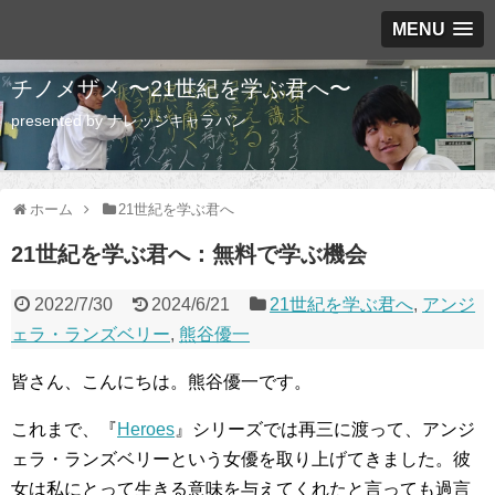
MENU
チノメザメ 〜21世紀を学ぶ君へ〜
presented by ナレッジキャラバン
ホーム
21世紀を学ぶ君へ
21世紀を学ぶ君へ：無料で学ぶ機会
2022/7/30
2024/6/21
21世紀を学ぶ君へ
,
アンジ
ェラ・ランズベリー
,
熊谷優一
皆さん、こんにちは。熊谷優一です。
これまで、『
Heroes
』シリーズでは再三に渡って、アンジ
ェラ・ランズベリーという女優を取り上げてきました。彼
女は私にとって生きる意味を与えてくれたと言っても過言