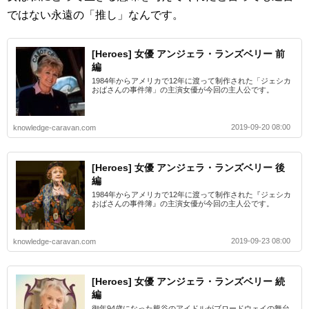
ではない永遠の「推し」なんです。
[Heroes] 女優 アンジェラ・ランズベリー 前
編
1984年からアメリカで12年に渡って制作された「ジェシカ
おばさんの事件簿」の主演女優が今回の主人公です。
2019-09-20 08:00
knowledge-caravan.com
[Heroes] 女優 アンジェラ・ランズベリー 後
編
1984年からアメリカで12年に渡って制作された『ジェシカ
おばさんの事件簿』の主演女優が今回の主人公です。
2019-09-23 08:00
knowledge-caravan.com
[Heroes] 女優 アンジェラ・ランズベリー 続
編
御年94歳になった熊谷のアイドルがブロードウェイの舞台