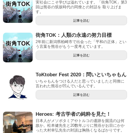
実社会にこそ学びは溢れています。「街角TOK」第3
回は熊谷の筑坂時代の同僚との対話を 取り上げま
す。
記事を読む
街角TOK：人類の永遠の努力目標
2年前に新潟県柏崎市で出会った「平和の正体」とい
う言葉を熊谷がもう一度考えています。
記事を読む
ToKtober Fest 2020：問いといちゃもん
いちゃもんをつける人だと思っていましたと同僚に
言われた熊谷が凹んでいるんです。
記事を読む
Heroes: 考古学者の純粋を見た！
日本人がメソポタミアやトルコの遺跡を掘流のは何
故か。松本健先生と20数年ぶりに熊谷がお目にかか
った大村幸弘先生の対談は胸熱くなるばかりです。