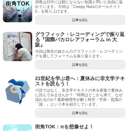
深夜は日中には顕にならない知識と問いと自由に溢
れています。今回は「Creepy Nutsのオールナイト
0」を取り上げます。
記事を読む
グラフィック・レコーディングで振り返
る『国際バカロレアフォーラム in 大
阪』
今回は熊谷の妹さんのグラフィック・レコーディン
グを通してフォーラムを振り返ります。
記事を読む
21世紀を学ぶ君へ：夏休みに非文学テキ
ストを読もう！
小説ではなく、非文学テキストの本を家族で夏休み
に読んでみませんか？『時間はどこから来て、なぜ
流れるのか? 最新物理学が解く時空・宇宙・意識の
「謎」』という本を紹介しています。
記事を読む
街角TOK：πを想像せよ！