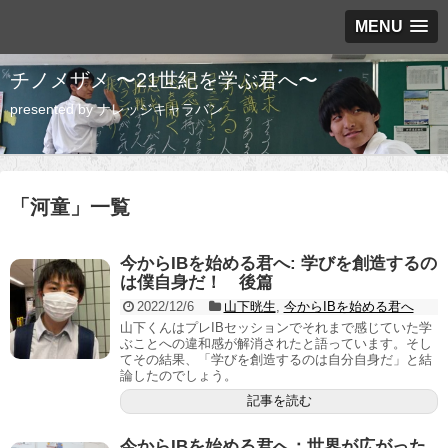
MENU
チノメザメ 〜21世紀を学ぶ君へ〜
presented by ナレッジキャラバン
「
河童
」
一覧
今からIBを始める君へ: 学びを創造するの
は僕自身だ！ 後篇
2022/12/6
山下晄生
,
今からIBを始める君へ
山下くんはプレIBセッションでそれまで感じていた学
ぶことへの違和感が解消されたと語っています。そし
てその結果、「学びを創造するのは自分自身だ」と結
論したのでしょう。
記事を読む
今からIBを始める君へ：世界が広がった