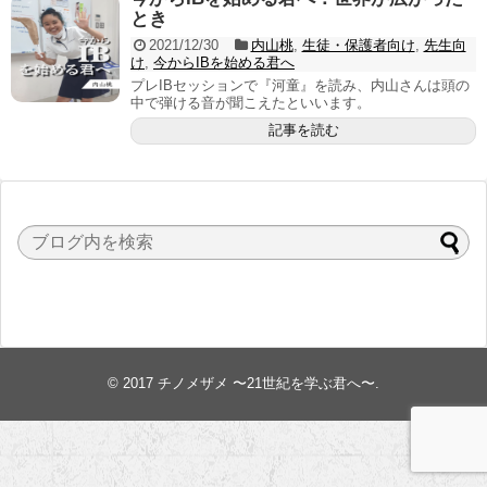
とき
2021/12/30
内山桃
,
生徒・保護者向け
,
先生向
け
,
今からIBを始める君へ
プレIBセッションで『河童』を読み、内山さんは頭の
中で弾ける音が聞こえたといいます。
記事を読む
© 2017
チノメザメ 〜21世紀を学ぶ君へ〜
.