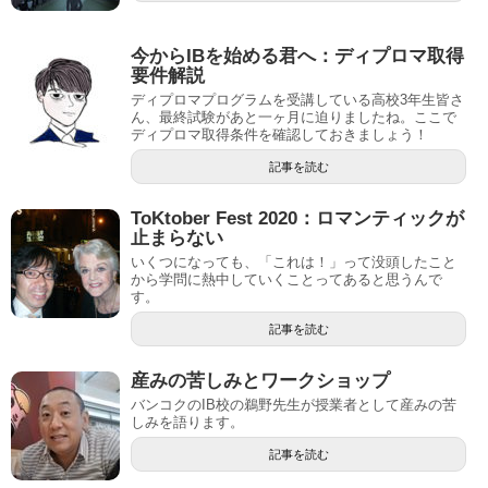
今からIBを始める君へ：ディプロマ取得
要件解説
ディプロマプログラムを受講している高校3年生皆さ
ん、最終試験があと一ヶ月に迫りましたね。ここで
ディプロマ取得条件を確認しておきましょう！
記事を読む
ToKtober Fest 2020：ロマンティックが
止まらない
いくつになっても、「これは！」って没頭したこと
から学問に熱中していくことってあると思うんで
す。
記事を読む
産みの苦しみとワークショップ
バンコクのIB校の鵜野先生が授業者として産みの苦
しみを語ります。
記事を読む