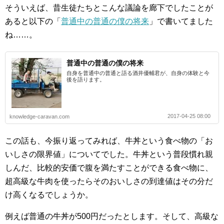
そういえば、昔生徒たちとこんな議論を廊下でしたことが
あると以下の「
普通中の普通の僕の将来
」で書いてました
ね……。
普通中の普通の僕の将来
自身を普通中の普通と語る酒井優輔君が、自身の体験と今
後を語ります。
2017-04-25 08:00
knowledge-caravan.com
この話も、今振り返ってみれば、牛丼という食べ物の「お
いしさの限界値」についてでした。牛丼という普段慣れ親
しんだ、比較的安価で腹を満たすことができる食べ物に、
超高級な牛肉を使ったらそのおいしさの到達値はその分だ
け高くなるでしょうか。
例えば普通の牛丼が500円だったとします。そして、高級な