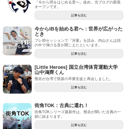
「今からIBをはじめる君へ」改め、当ブログの新装
オープンです。
記事を読む
今からIBを始める君へ：世界が広がった
とき
プレIBセッションで『河童』を読み、内山さんは頭
の中で弾ける音が聞こえたといいます。
記事を読む
[Little Heroes] 国立台湾体育運動大学
山中鴻齊くん
熊谷が台湾で筑坂の卒業生徒と再会しました。
記事を読む
街角TOK：古典に還れ！
街角TOKシリーズ最新作は、熊谷が聞いた古典の一
節に始まります。
記事を読む