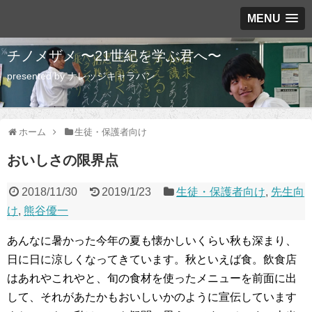
MENU
チノメザメ 〜21世紀を学ぶ君へ〜
presented by ナレッジキャラバン
ホーム
生徒・保護者向け
おいしさの限界点
2018/11/30
2019/1/23
生徒・保護者向け
,
先生向
け
,
熊谷優一
あんなに暑かった今年の夏も懐かしいくらい秋も深まり、
日に日に涼しくなってきています。秋といえば食。飲食店
はあれやこれやと、旬の食材を使ったメニューを前面に出
して、それがあたかもおいしいかのように宣伝しています