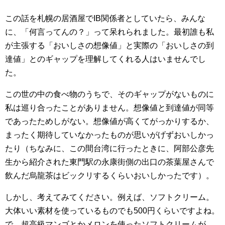
この話を札幌の居酒屋でIB関係者としていたら、みんな
に、「何言ってんの？」って呆れられました。最初誰も私
が主張する「おいしさの想像値」と実際の「おいしさの到
達値」とのギャップを理解してくれる人はいませんでし
た。
この世の中の食べ物のうちで、そのギャップがないものに
私は巡り合ったことがありません。想像値と到達値が同等
であったためしがない。想像値が高くてがっかりするか、
まったく期待していなかったものが思いがげずおいしかっ
たり（ちなみに、この間台湾に行ったときに、阿部公彦先
生から紹介された東門駅の永康街側の出口の茶葉屋さんで
飲んだ烏龍茶はビックリするくらいおいしかったです）。
しかし、考えてみてください。例えば、ソフトクリーム。
大体いい素材を使っているものでも500円くらいですよね。
で、超高級マンゴとかメロンを使ったソフトクリームが