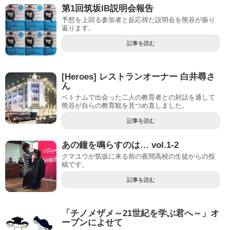
第1回筑坂IB説明会報告
予想を上回る参加者と反応得た説明会を熊谷が振り
返ります。
記事を読む
[Heroes] レストランオーナー 白井尋さ
ん
ベトナムで出会った二人の教育者との対話を通して
熊谷が自らの教育観を見つめ直しました。
記事を読む
あの鐘を鳴らすのは… vol.1-2
クマユウが筑坂に来る前の夜間高校の生徒からの投
稿です。
記事を読む
「チノメザメ～21世紀を学ぶ君へ～」オ
ープンによせて