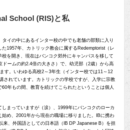
nal School (RIS)と私
迎え、タイの中にあるインター校の中でも老舗の部類に入り
957年、カトリック教会に属するRedemptorist（レ
学校を開き、現在はバンコク郊外にキャンパスを移して
京ドームの約2.4倍の大きさ）で、幼児部（2歳）から高
います。いわゆる高校2～3年生（インター校では11～12
開講されています。カトリックの学校ですが、入学に宗教
で60年もの間、教育を続けてこられたということは個人
しまっていますが（涙）、1999年にバンコクのローカ
始め、2001年から現在の職場に移りました。IBに携わ
、外国語としての日本語（IB DP Japanese B）を担