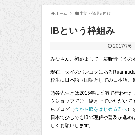
ホーム
生徒・保護者向け
IBという枠組み
2017/7/6
みなさん、初めまして。鵜野晋（うの
現在、タイのバンコクにあるRuamrudee（ル
校生に日本語（国語としての日本語、
熊谷先生とは2015年に香港で行われた国際バカロ
クショップでご一緒させていただいて
らブログ（
今からIBをはじめる君へ
）
日本で少しでもIBの理解や普及が進め
しくお願いします。