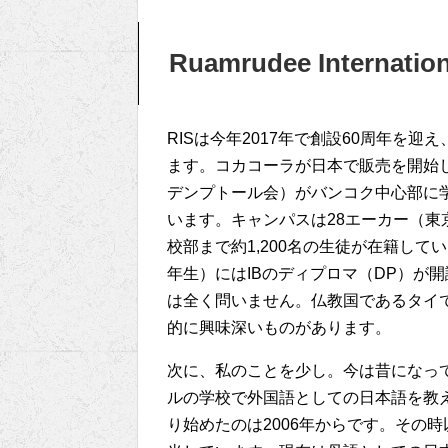
Ruamrudee Internatio
RISは今年2017年で創設60周年を
ます。コカコーラが日本で販売を開始した1
デンプトール会）がバンコク中心部に
います。キャンパスは28エーカー（東
校部まで約1,200名の生徒が在籍して
年生）にはIBのディプロマ（DP）が
は全く問いません。仏教国であるタイ
的に興味深いものがあります。
次に、私のことを少し。今は昔になって
ルの学校で外国語としての日本語を教え
り始めたのは2006年からです。その時以来