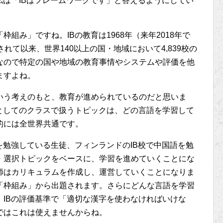
私は「IBはフレームワークです」と答えるようにしてい
組み」ですね。IBの教育は1968年（来年2018年で
れて以来、世界140以上の国・地域において4,839校の
なので特定の国や地域の教育事情やシステムや評価を他
ますよね。
いう考えのもと、教育が進められているのだと思いま
としてのクラスで扱うトピックは、どの言語を学習して
的には全世界共通です。
を勉強している生徒、フィンランドのIB校で中国語を勉
・選択トピックをベースに、学習を進めていくことにな
師はカリキュラムを作成し、運営していくことになりま
「枠組み」から出題されます。さらにどんな言語を学習
IBの評価基準で「適切な漢字を使わなければいけな
ではこれは使えませんからね。