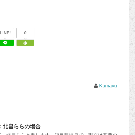
LINE!
0
Kumayu
：北畠ららの場合