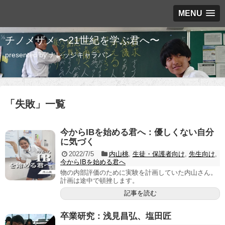
MENU
チノメザメ 〜21世紀を学ぶ君へ〜
presented by ナレッジキャラバン
「
失敗
」
一覧
今からIBを始める君へ：優しくない自分
に気づく
2022/7/5
内山桃
,
生徒・保護者向け
,
先生向け
,
今からIBを始める君へ
物の内部評価のために実験を計画していた内山さん。
計画は途中で頓挫します。
記事を読む
卒業研究：浅見昌弘、塩田匠