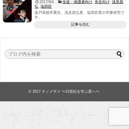
2017/9/4
生徒・保護者向け
,
先生向け
,
浅見昌
弘
,
塩田匠
坂戸高校卒業生、浅見昌弘君、塩田匠君の卒業研究で
す。
記事を読む
© 2017
チノメザメ 〜21世紀を学ぶ君へ〜
.