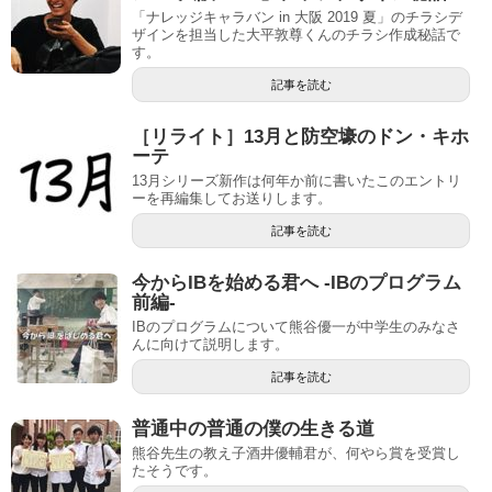
「ナレッジキャラバン in 大阪 2019 夏」のチラシデ
ザインを担当した大平敦尊くんのチラシ作成秘話で
す。
記事を読む
［リライト］13月と防空壕のドン・キホ
ーテ
13月シリーズ新作は何年か前に書いたこのエントリ
ーを再編集してお送りします。
記事を読む
今からIBを始める君へ -IBのプログラム
前編-
IBのプログラムについて熊谷優一が中学生のみなさ
んに向けて説明します。
記事を読む
普通中の普通の僕の生きる道
熊谷先生の教え子酒井優輔君が、何やら賞を受賞し
たそうです。