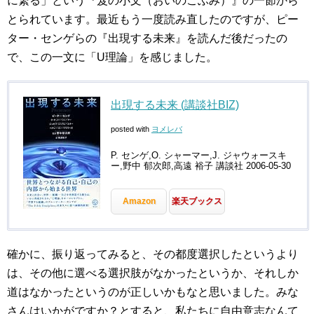
に繋る」という『笈の小文（おいのこぶみ）』の一節から
とられています。最近もう一度読み直したのですが、ピー
ター・センゲらの『出現する未来』を読んだ後だったの
で、この一文に「U理論」を感じました。
出現する未来 (講談社BIZ)
posted with
ヨメレバ
P. センゲ,O. シャーマー,J. ジャウォースキ
ー,野中 郁次郎,高遠 裕子 講談社 2006-05-30
Amazon
楽天ブックス
確かに、振り返ってみると、その都度選択したというより
は、その他に選べる選択肢がなかったというか、それしか
道はなかったというのが正しいかもなと思いました。みな
さんはいかがですか？とすると、私たちに自由意志なんて