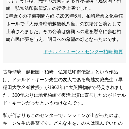
です。それは、先生の提案による古浄瑠璃「越後国・柏
崎 弘知法印御伝記」の復活上演でした。
2年近くの準備期間を経て2009年6月、柏崎産業文化会館
ホールで「人形浄瑠璃越後猿八座」の旗揚げ公演として
上演されました。その公演は復興への道を懸命に歩む柏
崎市民に夢を与え、明日への希望の灯となったのです。
ドナルド・キーン・センター柏崎 概要
古浄瑠璃「越後国・柏崎 弘知法印御伝記」という作品
は、ドナルド・キーン先生の友人である鳥越文藏先生（早
稲田大学名誉教授）が1962年に大英博物館で発見されまし
た。300年ぶりに地元柏崎で復活上演に寄与したのがドナル
ド・キーンだったというわけなんです。
私が何よりもこのセンターでテンションが上がったのは、
キーン先生の書斎です。どんな本をこの人は読んでいたの