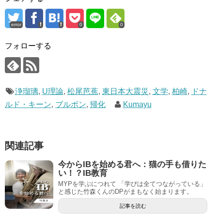
error
0
0
フォローする
浄瑠璃
,
U理論
,
松尾芭蕉
,
東日本大震災
,
文学
,
柏崎
,
ドナ
ルド・キーン
,
ブルボン
,
帰化
Kumayu
関連記事
今からIBを始める君へ：猫の手も借りた
い！？IB教育
MYPを学ぶにつれて 「学びは全てつながっている」
と感じた竹森くんのDPがまもなく始まります。
記事を読む