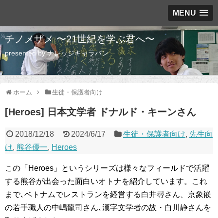
MENU
チノメザメ 〜21世紀を学ぶ君へ〜
presented by ナレッジキャラバン
ホーム
生徒・保護者向け
[Heroes] 日本文学者 ドナルド・キーンさん
2018/12/18
2024/6/17
生徒・保護者向け
,
先生向
け
,
熊谷優一
,
Heroes
この「Heroes」というシリーズは様々なフィールドで活躍
する熊谷が出会った面白いオトナを紹介しています。これ
まで､ベトナムでレストランを経営する白井尋さん、京象嵌
の若手職人の中嶋龍司さん､漢字文学者の故・白川静さんを