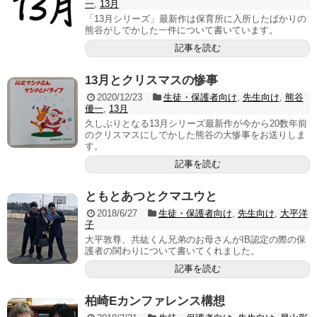
一
,
13月
「13月シリーズ」最新作は保育所に入所したばかりの
熊谷がしでかした一件について書いています。
記事を読む
13月とクリスマスの惨事
2020/12/23
生徒・保護者向け
,
先生向け
,
熊谷
優一
,
13月
久しぶりとなる13月シリーズ最新作が今から20数年前
のクリスマスにしでかした熊谷の大惨事をお送りしま
す。
記事を読む
ともとあつとクマユウと
2018/6/27
生徒・保護者向け
,
先生向け
,
大平洋
子
大平敦尊、共紘くん兄弟のお母さんがIB認定の際の保
護者の関わりについて書いてくれました。
記事を読む
柏崎Eカンファレンス構想