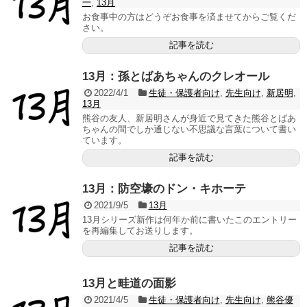
一
,
13月
お食事中の方はどうぞお食事を済ませてからご覧くだ
さい。
記事を読む
13月：孫とばあちゃんのクレオール
2022/4/1
生徒・保護者向け
,
先生向け
,
新居明
,
13月
熊谷の友人、新居明さんが身近で見てきた熊谷とばあ
ちゃんの間でしか通じない不思議な言葉について書い
ています。
記事を読む
13月：防空壕のドン・キホーテ
2021/9/5
13月
13月シリーズ新作は何年か前に書いたこのエントリー
を再編集してお送りします。
記事を読む
13月と畦道の面影
2021/4/5
生徒・保護者向け
,
先生向け
,
熊谷優