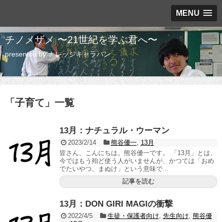
MENU
チノメザメ 〜21世紀を学ぶ君へ〜
presented by ナレッジキャラバン
「
子育て
」
一覧
13月：ナチュラル・ウーマン
2023/2/14
熊谷優一
,
13月
皆さん、こんにちは。熊谷優一です。 「13月」とは、
今ではもう殆ど使う人がいませんが、かつては「おめ
でたいやつ、まぬけ」という意味で...
記事を読む
13月：DON GIRI MAGIの衝撃
2022/4/5
生徒・保護者向け
,
先生向け
,
熊谷優