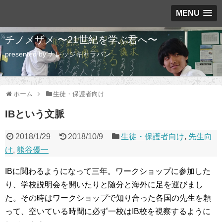
MENU
チノメザメ 〜21世紀を学ぶ君へ〜
presented by ナレッジキャラバン
ホーム
生徒・保護者向け
IBという文脈
2018/1/29
2018/10/9
生徒・保護者向け
,
先生向
け
,
熊谷優一
IBに関わるようになって三年。ワークショップに参加した
り、学校説明会を開いたりと随分と海外に足を運びまし
た。その時はワークショップで知り合った各国の先生を頼
って、空いている時間に必ず一校はIB校を視察するように