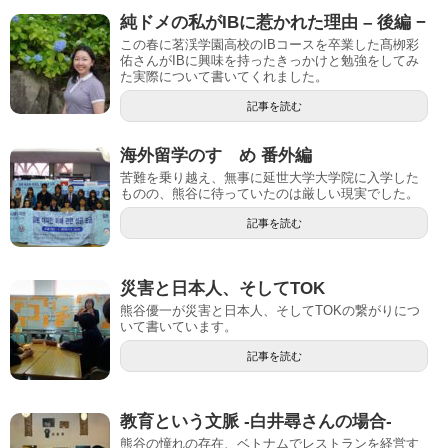
純ドメの私がIBに惹かれた理由 – 後編 −
この春に茗渓学園高校のIBコースを卒業した髙栁彩
佑さんがIBに興味を持ったきっかけと勉強をしてみ
た実際について書いてくれました。
記事を読む
海外留学のすゝめ 番外編
苦難を乗り越え、無事に延世大学大学院に入学した
ものの、熊谷に待っていたのは厳しい現実でした。
記事を読む
災害と日本人、そしてTOK
熊谷優一が災害と日本人、そしてTOKの繋がりにつ
いて書いています。
記事を読む
教育という文脈 -白井尋さんの場合-
熊谷の憧れの存在、ベトナムでレストランを経営す