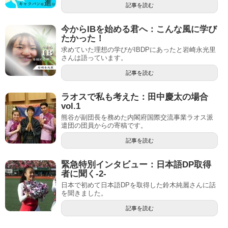
記事を読む
今からIBを始める君へ：こんな風に学び
たかった！
求めていた理想の学びがIBDPにあったと岩崎永光里
さんは語っています。
記事を読む
ラオスで私も考えた：田中慶太の場合
vol.1
熊谷が副団長を務めた内閣府国際交流事業ラオス派
遣団の団員からの寄稿です。
記事を読む
緊急特別インタビュー：日本語DP取得
者に聞く-2-
日本で初めて日本語DPを取得した鈴木純麗さんに話
を聞きました。
記事を読む