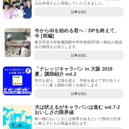
る白井尋さんに寄稿していただきました。
記事を読む
今からIBを始める君へ：DPを終えて、
今 [前編]
東京学芸大学附属国際中等学校IBDP第一期生の座談
会の模様をお送りします。
記事を読む
「ナレッジキャラバン in 大阪 2019
夏」講師紹介 vol.2
世代を超え、立場を超え、学校を超えて学び合うイ
ベントに集う講師の面々を紹介します。
記事を読む
犬は吠えるがキャラバンは進む vol.7-2
おいしさの限界値
食べ物のおいしさには限界があるという熊谷の主張
に教え子たちが異論を唱えます。