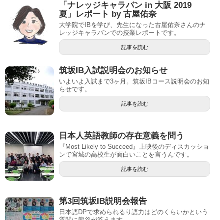
「ナレッジキャラバン in 大阪 2019
夏」レポート by 古屋佑奈
大学院でIBを学び、先生になった古屋佑奈さんのナ
レッジキャラバンでの授業レポートです。
記事を読む
筑坂IB入試説明会のお知らせ
いよいよ入試まで3ヶ月。筑坂IBコース説明会のお知
らせです。
記事を読む
日本人英語教師の存在意義を問う
『Most Likely to Succeed』上映後のディスカッショ
ンで宮城の高校生が面白いことを言うんです。
記事を読む
第3回筑坂IB説明会報告
日本語DPで求められるり語力はどのくらいかという
質問に熊谷が答えます。