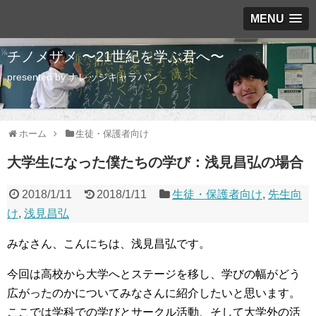
MENU
チノメザメ 〜21世紀を学ぶ君へ〜
presented by ナレッジキャラバン
ホーム
生徒・保護者向け
大学生になった僕たちの学び：浅見昌弘の場合
2018/1/11
2018/1/11
生徒・保護者向け
,
先生向
け
,
浅見昌弘
みなさん、こんにちは、浅見昌弘です。
今回は高校から大学へとステージを移し、学びの幅がどう
広がったのかについてみなさんに紹介したいと思います。
ここでは学科での学びとサークル活動、そして大学外の活