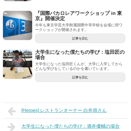
『国際バカロレアワークショップ in 東
京』開催決定
今年も東京学芸大学附属国際中等学校を会場にIBワ
ークショップが開催されます。
記事を読む
大学生になった僕たちの学び：塩田匠の
場合
大学生になった塩田匠くんが、大学に入学してから
どんな学びをしているのかを書いています。
記事を読む
[Heroes] レストランオーナー 白井尋さん
大学生になった僕たちの学び：酒井優輔の場合