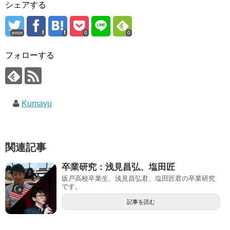
シェアする
error
0
0
フォローする
Kumayu
関連記事
卒業研究：浅見昌弘、塩田匠
坂戸高校卒業生、浅見昌弘君、塩田匠君の卒業研究
です。
記事を読む