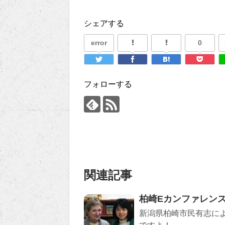
シェアする
error
0
フォローする
関連記事
柏崎Eカンファレン
新潟県柏崎市民有志に