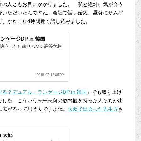
業の人ともお目にかかりました。「私と絶対に気が合う
介いただいたんですね。会社で話し始め、昼食にサムゲ
て、かれこれ4時間近く話し込みました。
ゲージDP in 韓国
に設立した忠南サムソン高等学校
2018-07-12 08:00
がる？デュアル・ランゲージDP in 韓国
」でも取り上げ
でした。こういう未来志向の教育観を持った人たちが出
に広がるって思うんですよね。
大邸で出会った先生方
も
n 大邱