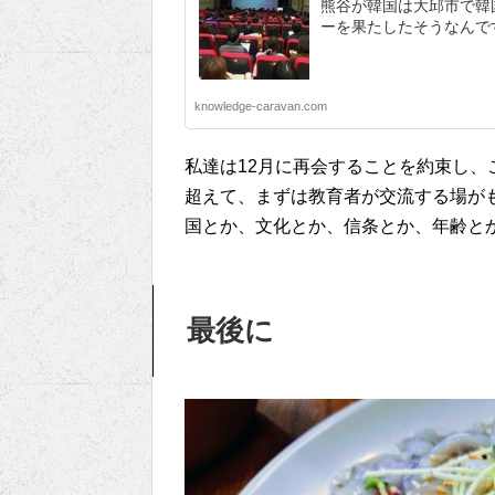
熊谷が韓国は大邱市で韓
ーを果たしたそうなんで
knowledge-caravan.com
私達は12月に再会することを約束し
超えて、まずは教育者が交流する場が
国とか、文化とか、信条とか、年齢と
最後に