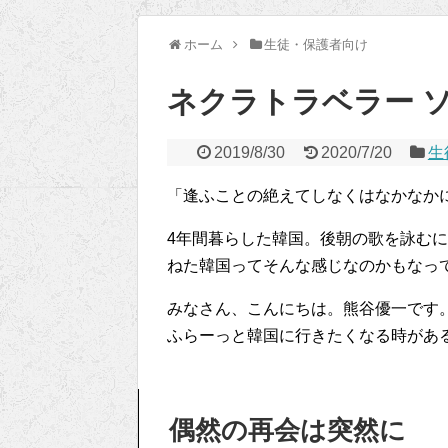
ホーム
生徒・保護者向け
ネクラトラベラー 
2019/8/30
2020/7/20
生
「逢ふことの絶えてしなくはなかなか
4年間暮らした韓国。後朝の歌を詠む
ねた韓国ってそんな感じなのかもなっ
みなさん、こんにちは。熊谷優一です
ふらーっと韓国に行きたくなる時があ
偶然の再会は突然に