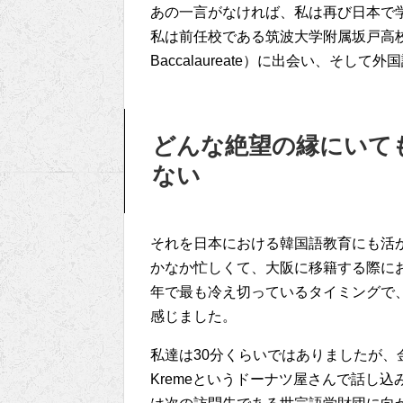
あの一言がなければ、私は再び日本で
私は前任校である筑波大学附属坂戸高校に赴任
Baccalaureate）に出会い、そし
どんな絶望の縁にいて
ない
それを日本における韓国語教育にも活
かなか忙しくて、大阪に移籍する際に
年で最も冷え切っているタイミングで
感じました。
私達は30分くらいではありましたが、金
Kremeというドーナツ屋さんで話し