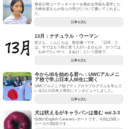
熊谷がIBコーディネーターを務める学校を退学した
大崎永菜さんが自らの学びについて書いてくれまし
た。
記事を読む
13月：ナチュラル・ウーマン
皆さん、こんにちは。熊谷優一です。 「13月」と
は、今ではもう殆ど使う人がいませんが、かつては
「おめでたいやつ、まぬけ」という意味で...
記事を読む
今からIBを始める君へ：UWCアルメニ
ア校で学ぶ日本人IB生に聞く
UWCアルメニア校でディプロマプログラムを学んで
いる3人の日本人IB生にインタビューしました。
記事を読む
犬は吠えるがキャラバンは進む vol.3-3
恒例のEnglish Caravanレポートです。今回は5回シ
リーズの3回目です。