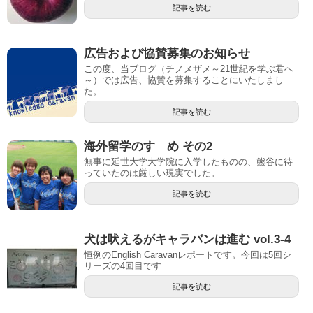
記事を読む
広告および協賛募集のお知らせ
この度、当ブログ（チノメザメ～21世紀を学ぶ君へ
～）では広告、協賛を募集することにいたしまし
た。
記事を読む
海外留学のすゝめ その2
無事に延世大学大学院に入学したものの、熊谷に待
っていたのは厳しい現実でした。
記事を読む
犬は吠えるがキャラバンは進む vol.3-4
恒例のEnglish Caravanレポートです。今回は5回シ
リーズの4回目です
記事を読む