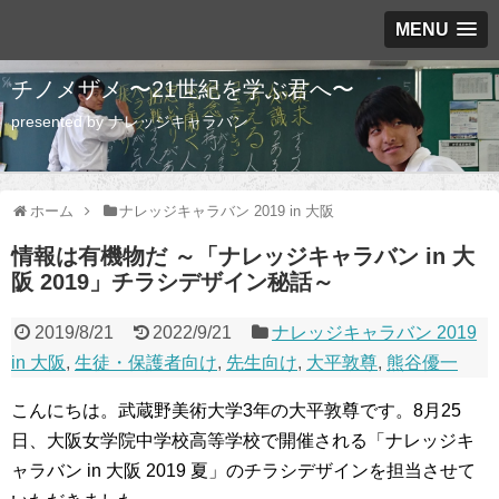
MENU
チノメザメ 〜21世紀を学ぶ君へ〜
presented by ナレッジキャラバン
ホーム
ナレッジキャラバン 2019 in 大阪
情報は有機物だ ～「ナレッジキャラバン in 大
阪 2019」チラシデザイン秘話～
2019/8/21
2022/9/21
ナレッジキャラバン 2019
in 大阪
,
生徒・保護者向け
,
先生向け
,
大平敦尊
,
熊谷優一
こんにちは。武蔵野美術大学3年の大平敦尊です。8月25
日、大阪女学院中学校高等学校で開催される「ナレッジキ
ャラバン in 大阪 2019 夏」のチラシデザインを担当させて