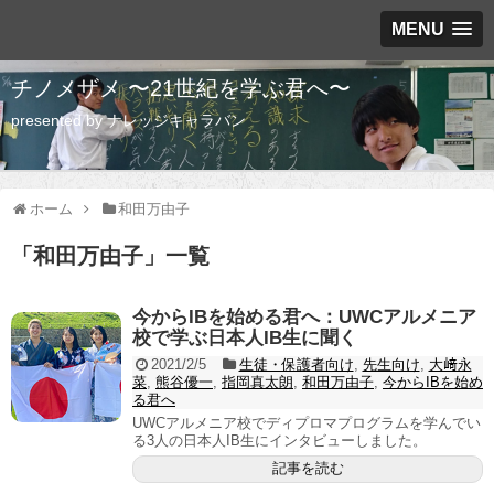
MENU
チノメザメ 〜21世紀を学ぶ君へ〜
presented by ナレッジキャラバン
ホーム
和田万由子
「
和田万由子
」
一覧
今からIBを始める君へ：UWCアルメニア
校で学ぶ日本人IB生に聞く
2021/2/5
生徒・保護者向け
,
先生向け
,
大﨑永
菜
,
熊谷優一
,
指岡真太朗
,
和田万由子
,
今からIBを始め
る君へ
UWCアルメニア校でディプロマプログラムを学んでい
る3人の日本人IB生にインタビューしました。
記事を読む