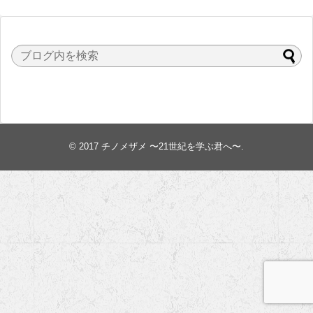
© 2017
チノメザメ 〜21世紀を学ぶ君へ〜
.