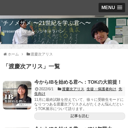
MENU
チノメザメ 〜21世紀を学ぶ君へ〜
presented by ナレッジキャラバン
ホーム
渡慶次アリス
「
渡慶次アリス
」
一覧
今からIBを始める君へ：TOKの大前提！
2022/6/1
渡慶次アリス
,
生徒・保護者向け
,
先
生向け
11月に最終試験を控えていて、徐々に受験生モードに
なりつつある渡慶次アリスさんがたくさん悩んだとい
うTOK展示について語ります。
記事を読む