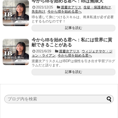
今からIBを始める君へ：IBは無限大
2021/12/25
渡慶次アリス
,
生徒・保護者向け
,
先生向け
,
今からIBを始める君へ
IBを通して身につけるスキルは、将来私達が必ず必要
とするものなのです！
記事を読む
今からIBを始める君へ：私には世界に貢
献できることがある
2021/6/29
渡慶次アリス
,
ウィジェナヤケ・ジ
ョン・ライアン
,
今からIBを始める君へ
渡慶次アリスさんはIBDPは個性を引き出す学習プログ
ラムだと語ります。
記事を読む