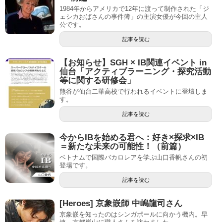
1984年からアメリカで12年に渡って制作された「ジ
ェシカおばさんの事件簿」の主演女優が今回の主人
公です。
記事を読む
【お知らせ】SGH × IB関連イベント in
仙台「アクティブラーニング・探究活動
等に関する研修会」
熊谷が仙台二華高校で行われるイベントに登壇しま
す。
記事を読む
今からIBを始める君へ：好き×探求×IB
＝新たな未来の可能性！（前篇）
ベトナムで国際バカロレアを学ぶ山口香帆さんの初
登場です。
記事を読む
[Heroes] 京象嵌師 中嶋龍司さん
京象嵌を知ったのはシンガポールに向かう機内。早