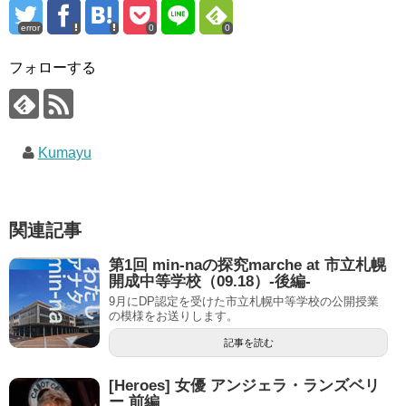
error
0
0
フォローする
Kumayu
関連記事
第1回 min-naの探究marche at 市立札幌
開成中等学校（09.18）-後編-
9月にDP認定を受けた市立札幌中等学校の公開授業
の模様をお送りします。
記事を読む
[Heroes] 女優 アンジェラ・ランズベリ
ー 前編