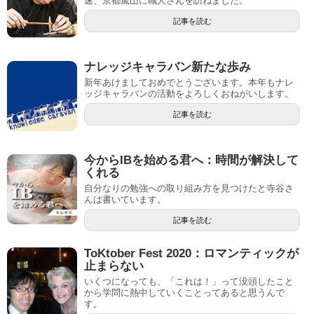
速、京都嵐山に職人さんを訪ねました。
記事を読む
ナレッジキャラバン新たな歩み
新年あけましておめでとうございます。本年もナレ
ッジキャラバンの活動をよろしくおねがいします。
記事を読む
今からIBを始める君へ：時間が解決して
くれる
自分なりの勉強への取り組み方を見つけたと寺谷さ
んは書いています。
記事を読む
ToKtober Fest 2020：ロマンティックが
止まらない
いくつになっても、「これは！」って没頭したこと
から学問に熱中していくことってあると思うんで
す。