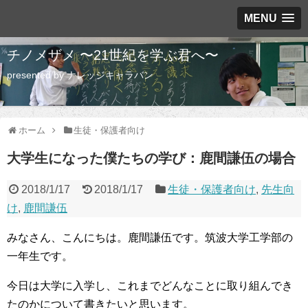
MENU
チノメザメ 〜21世紀を学ぶ君へ〜
presented by ナレッジキャラバン
ホーム
生徒・保護者向け
大学生になった僕たちの学び：鹿間謙伍の場合
2018/1/17
2018/1/17
生徒・保護者向け
,
先生向
け
,
鹿間謙伍
みなさん、こんにちは。鹿間謙伍です。筑波大学工学部の
一年生です。
今日は大学に入学し、これまでどんなことに取り組んでき
たのかについて書きたいと思います。