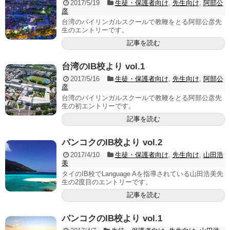
2017/5/19
生徒・保護者向け
,
先生向け
,
阿部公
彦
台湾のバイリンガルスクールで教鞭をとる阿部公彦先
生のエントリーです。
記事を読む
台湾のIB校より vol.1
2017/5/16
生徒・保護者向け
,
先生向け
,
阿部公
彦
台湾のバイリンガルスクールで教鞭をとる阿部公彦先
生の初エントリーです。
記事を読む
バンコクのIB校より vol.2
2017/4/10
生徒・保護者向け
,
先生向け
,
山田浩
美
タイのIB校でLanguage Aを指導されている山田浩美先
生の2度目のエントリーです。
記事を読む
バンコクのIB校より vol.1