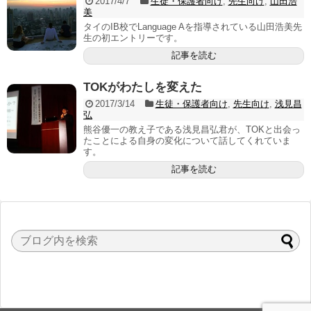
2017/4/7
生徒・保護者向け
,
先生向け
,
山田浩
美
タイのIB校でLanguage Aを指導されている山田浩美先
生の初エントリーです。
記事を読む
TOKがわたしを変えた
2017/3/14
生徒・保護者向け
,
先生向け
,
浅見昌
弘
熊谷優一の教え子である浅見昌弘君が、TOKと出会っ
たことによる自身の変化について話してくれていま
す。
記事を読む