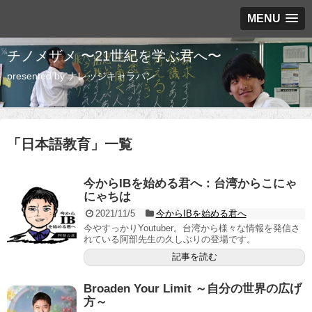
MENU
チノメザメ 〜21世紀を学ぶ君へ〜
presented by ナレッジキャラバン
「
日本語教育
」
一覧
今からIBを始める君へ：台湾からこにゃ
にゃちは
2021/11/5
今からIBを始める君へ
今やすっかりYoutuber。台湾から様々な情報を発信さ
れている阿部先生の久しぶりの登場です。
記事を読む
Broaden Your Limit ～自分の世界の広げ
方～