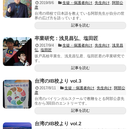
2019/8/6
生徒・保護者向け
,
先生向け
,
阿部公
彦
台湾のIB校で日本語を教えている阿部先生が自分の世
界の広げ方を語っています。
記事を読む
卒業研究：浅見昌弘、塩田匠
2017/9/4
生徒・保護者向け
,
先生向け
,
浅見昌
弘
,
塩田匠
坂戸高校卒業生、浅見昌弘君、塩田匠君の卒業研究で
す。
記事を読む
台湾のIB校より vol.3
2017/8/11
生徒・保護者向け
,
先生向け
,
阿部公
彦
台湾のバイリンガルスクールで教鞭をとる阿部公彦先
生から3回目のエントリーです。
記事を読む
台湾のIB校より vol.2