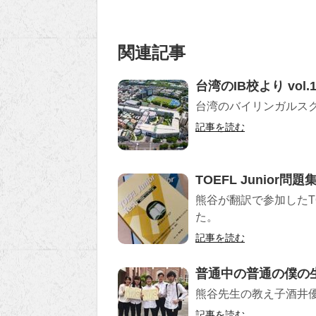
関連記事
台湾のIB校より vol.
台湾のバイリンガルス
記事を読む
TOEFL Junior
熊谷が翻訳で参加したTO
た。
記事を読む
普通中の普通の僕の
熊谷先生の教え子酒井
記事を読む