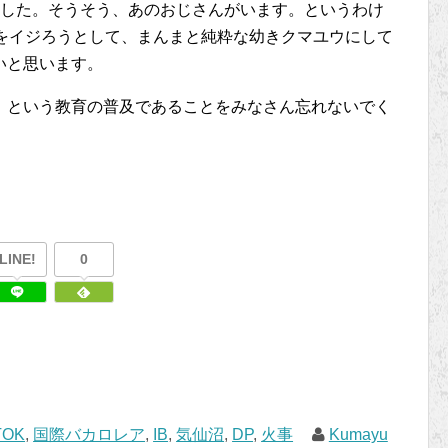
ました。そうそう、あのおじさんがいます。というわけ
私をイジろうとして、まんまと純粋な幼きクマユウにして
いと思います。
」という教育の普及であることをみなさん忘れないでく
LINE!
0
TOK
,
国際バカロレア
,
IB
,
気仙沼
,
DP
,
火事
Kumayu