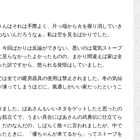
さんはそれは手際よく、片っ端から火を握り消していき
わないんだろうなぁ」私は空を見るばかりでした。
。今回ばかりは反論ができない。悪いのは電気ストーブ
に至らなかったよかったものの、まかり間違えば家は全
った訳ですから、怒られる覚悟はしていました。
では全ての暖房器具の使用は禁止されました。冬の気仙
が凍ってしまうほどに。風通しがいい家だったというこ
りました。ばあさんもいいネタをゲットしたと思ったの
な筋立てで、うまい具合にばあさんの武勇伝に仕立てら
」だのなんだの、しばらく散々に言われましたが、中で
ったときに、「優ちゃんが来てるから」ってストーブを