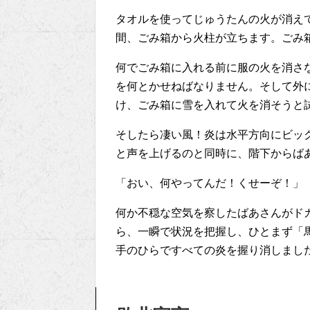
タオルを使ってじゅうたんの火が消え
間、ごみ箱から火柱が立ちます。ごみ
何でごみ箱に入れる前に服の火を消さ
を何とかせねばなりません。そして外
け、ごみ箱に雪を入れて火を消そうと
そしたら凄い風！炎は水平方向にビッ
と声を上げるのと同時に、階下からば
「おい、何やってんだ！くせーぞ！」
何か不穏な空気を察したばあさんがド
ら、一瞬で状況を把握し、ひとまず「
手のひらですべての炎を握り消しまし