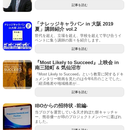
記事を読む
「ナレッジキャラバン in 大阪 2019
夏」講師紹介 vol.2
世代を超え、立場を超え、学校を超えて学び合うイ
ベントに集う講師の面々を紹介します。
記事を読む
『Most Likely to Succeed』上映会 in
南三陸町 & 気仙沼市
『Most Likely to Succeed』という教育に関するドキ
ュメンタリー映画を見たのは今年6月のことでした。
「経済格差や地域格差が...
記事を読む
IBOからの招待状 -前編-
当ブログを運営している天才的ぼた餅キャッチャ
ー、熊谷優一がIBのプロジェクトメンバーに選ばれ
ました。