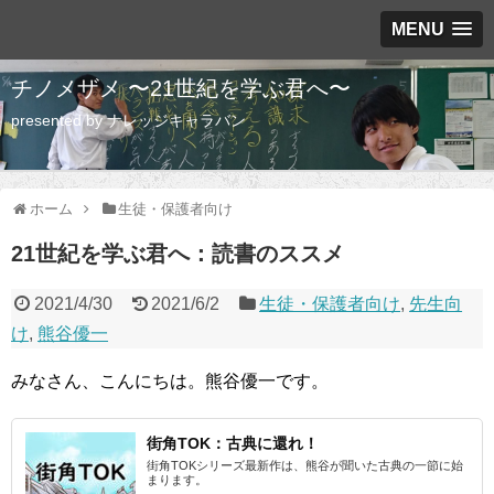
MENU
チノメザメ 〜21世紀を学ぶ君へ〜
presented by ナレッジキャラバン
ホーム
生徒・保護者向け
21世紀を学ぶ君へ：読書のススメ
2021/4/30
2021/6/2
生徒・保護者向け
,
先生向
け
,
熊谷優一
みなさん、こんにちは。熊谷優一です。
街角TOK：古典に還れ！
街角TOKシリーズ最新作は、熊谷が聞いた古典の一節に始
まります。