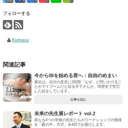
error
0
0
フォローする
Kumayu
関連記事
今からIBを始める君へ：自由のめまい
最近は、自分の意見に2段階「なぜ」と問いかけるこ
とがマイブームだと語る寺下さんが、IB歴史で苦労
した話をしています。
記事を読む
未来の先生展レポート vol.2
異なる4つの学校の先生たちのワークショップの模様
を「藪の中」方式、全4回でお届けします。