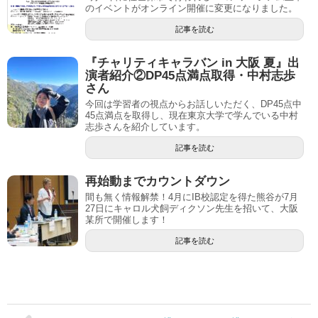
のイベントがオンライン開催に変更になりました。
記事を読む
『チャリティキャラバン in 大阪 夏』出
演者紹介②DP45点満点取得・中村志歩
さん
今回は学習者の視点からお話しいただく、DP45点中
45点満点を取得し、現在東京大学で学んでいる中村
志歩さんを紹介しています。
記事を読む
再始動までカウントダウン
間も無く情報解禁！4月にIB校認定を得た熊谷が7月
27日にキャロル犬飼ディクソン先生を招いて、大阪
某所で開催します！
記事を読む