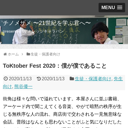
MENU
チノメザメ 〜21世紀を学ぶ君へ〜
presented by ナレッジキャラバン
ホーム
生徒・保護者向け
ToKtober Fest 2020：僕が僕であること
2020/11/13
2020/11/13
生徒・保護者向け
,
先生
向け
,
熊谷優一
街角は様々な問いで溢れています。本屋さんに並ぶ書籍、
アーケード内で聞こえてくる音楽、やがて暗黙の秩序が生
じる無秩序な人の流れ、商店街で交わされる一見無意味な
会話。普段はなんとも思わないことがふと気になりだした