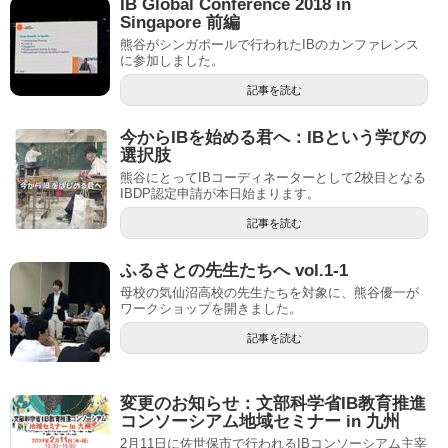
IB Global Conference 2018 in
Singapore 前編
熊谷がシンガポールで行われたIBのカンファレンス
に参加しました。
記事を読む
今からIBを始める君へ：IBという学びの
選択肢
熊谷にとってIBコーディネーターとして2校目となる
IBDP認定申請が本日始まります。
記事を読む
ふるさとの先生たちへ vol.1-1
母校の気仙沼高校の先生たちを対象に、熊谷優一が
ワークショップを開きました。
記事を読む
変更のお知らせ：文部科学省IB教育推進
コンソーシアム地域セミナー in 九州
2月11日に佐世保市で行われるIBコンソーシアム主宰