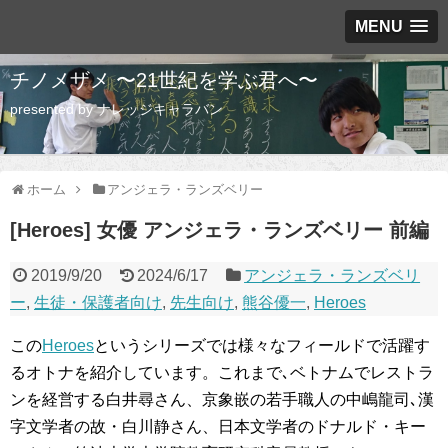
MENU
チノメザメ 〜21世紀を学ぶ君へ〜
presented by ナレッジキャラバン
ホーム
アンジェラ・ランズベリー
[Heroes] 女優 アンジェラ・ランズベリー 前編
2019/9/20
2024/6/17
アンジェラ・ランズベリ
ー
,
生徒・保護者向け
,
先生向け
,
熊谷優一
,
Heroes
この
Heroes
というシリーズでは様々なフィールドで活躍す
るオトナを紹介しています。これまで､ベトナムでレストラ
ンを経営する白井尋さん、京象嵌の若手職人の中嶋龍司､漢
字文学者の故・白川静さん、日本文学者のドナルド・キー