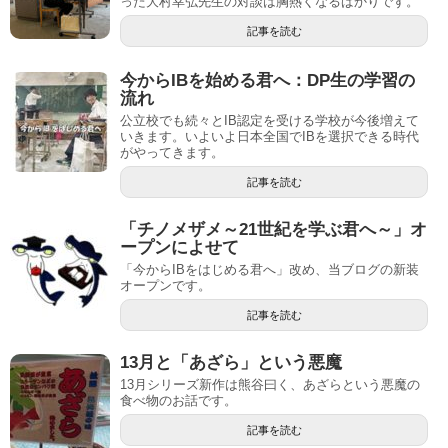
った大村幸弘先生の対談は胸熱くなるばかりです。
記事を読む
今からIBを始める君へ：DP生の学習の
流れ
公立校でも続々とIB認定を受ける学校が今後増えて
いきます。いよいよ日本全国でIBを選択できる時代
がやってきます。
記事を読む
「チノメザメ～21世紀を学ぶ君へ～」オ
ープンによせて
「今からIBをはじめる君へ」改め、当ブログの新装
オープンです。
記事を読む
13月と「あざら」という悪魔
13月シリーズ新作は熊谷曰く、あざらという悪魔の
食べ物のお話です。
記事を読む