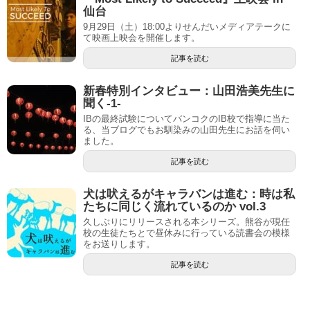
仙台
9月29日（土）18:00よりせんだいメディアテークに
て映画上映会を開催します。
記事を読む
新春特別インタビュー：山田浩美先生に
聞く-1-
IBの最終試験についてバンコクのIB校で指導に当た
る、当ブログでもお馴染みの山田先生にお話を伺い
ました。
記事を読む
犬は吠えるがキャラバンは進む：時は私
たちに同じく流れているのか vol.3
久しぶりにリリースされる本シリーズ。熊谷が現任
校の生徒たちとで昼休みに行っている読書会の模様
をお送りします。
記事を読む