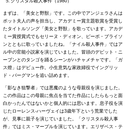
クリスタル殺人事件（1980）
まずは、「美女と野獣」です。この中でアンジェラさんは
ポット夫人の声を担当し、アカデミー賞主題歌賞を受賞し
たタイトルソング「美女と野獣」を歌っています。アカデ
ミー賞授賞式でもセリーヌ・ディオン、ピーボ・ブライソ
ンとともに歌っていましたね。「ナイル殺人事件」ではア
ル中の官能小説家を演じていました。冒頭のデビット・ニ
ーブンとのタンゴを踊るシーンがハチャメチャです。「ガ
ス燈」はデビュー作。小生意気な家政婦役でイングリッ
ド・バーグマンを追い詰めます。
「影なき狙撃者」では悪魔のような母親役を演じました。
この作品はこの母親に焦点を当てた作品にしたらもっと面
白かったんではないかと個人的には思います。息子役を演
じたローレンス-ハーヴェイは3歳年下という荒業でした
が、見事に親子を演じていました。「クリスタル殺人事
件」ではミス・マープルを演じています。エリザベス・テ