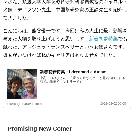
ンさん、筑波大学大学院教育研究科客員教授のキャロル・
犬飼・ディクソン先生、中国茶研究家の王静先生を紹介し
てきました。
こんにちは。熊谷優一です。今回は私の人生に最も影響を
与えた人物を取り上げようと思います。
新春初夢特集
でも
触れた、アンジェラ・ランズベリーという女優さんです。
彼女がいなければ私のキャリアはありませんでした。
新春初夢特集：I dreamed a dream.
中高生のみなさん、「夢って叶うんだ」と勇気づけられる
熊谷の新年初エントリーです。
2019-01-02 08:00
knowledge-caravan.com
Promising New Comer