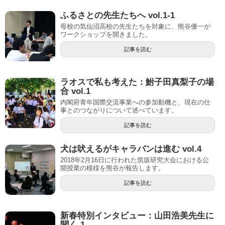
ふるさとの先生たちへ vol.1-1
母校の気仙沼高校の先生たちを対象に、熊谷優一が
ワークショップを開きました。
記事を読む
ラオスで私も考えた：鮒子田真梨子の場
合 vol.1
内閣府青年国際交流事業への参加動機と、現在の仕
事とのつながりについて述べています。
記事を読む
犬は吠えるがキャラバンは進む vol.4
2018年2月16日に行われた筑坂研究大会における公
開授業の模様を熊谷が報告します。
記事を読む
新春特別インタビュー：山田浩美先生に
聞く-1-