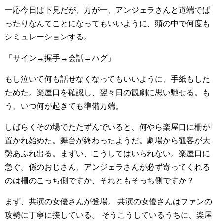
一応今日は下見だが、万が一、アンジェラさんと道端でば
ったりなんてことになってもいいように、頭の中で何度も
シミュレーションする。
「サイン→握手→会話→ハグ」
もし泣いて何も話せなくなってもいいように、手紙もした
ためた。楽屋口を確認し、翌々日の観劇に思い馳せる。も
う、いつ何が起きても準備万端。
しばらくその場でたたずんでいると、何やら楽屋口に柵が
置かれ始めた。舞台が終わったようだ。劇場から観客が大
勢あふれ出る。まずい、こうしてはいられない。楽屋口に
急ぐ。係のおじさん、アンジェラさんが必ず寄ってくれる
のは柵のこっち側ですか、それともそっち側ですか？
まず、共演の女優さんが登場。 共演の女優さんはファンの
攻勢に丁寧に接している。 そうこうしているうちに、楽屋