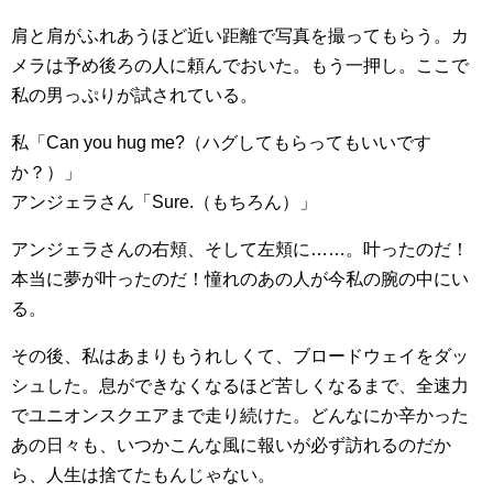
肩と肩がふれあうほど近い距離で写真を撮ってもらう。カ
メラは予め後ろの人に頼んでおいた。もう一押し。ここで
私の男っぷりが試されている。
私「Can you hug me?（ハグしてもらってもいいです
か？）」
アンジェラさん「Sure.（もちろん）」
アンジェラさんの右頬、そして左頬に……。叶ったのだ！
本当に夢が叶ったのだ！憧れのあの人が今私の腕の中にい
る。
その後、私はあまりもうれしくて、ブロードウェイをダッ
シュした。息ができなくなるほど苦しくなるまで、全速力
でユニオンスクエアまで走り続けた。どんなにか辛かった
あの日々も、いつかこんな風に報いが必ず訪れるのだか
ら、人生は捨てたもんじゃない。