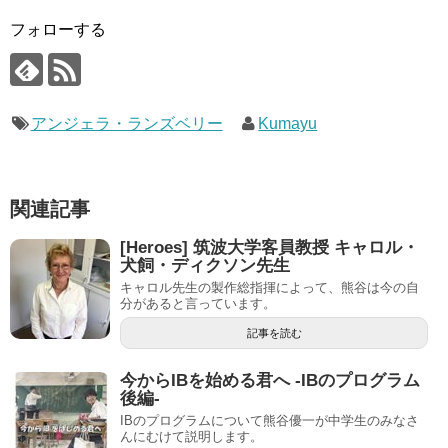
フォローする
アンジェラ・ランズベリー
Kumayu
関連記事
[Heroes] 筑波大学客員教授 キャロル・
犬飼・ディクソン先生
キャロル先生の製作総指揮によって、熊谷は今の自
分があると言っています。
記事を読む
今からIBを始める君へ -IBのプログラム
後編-
IBのプログラムについて熊谷優一が中学生のみなさ
んにむけて説明します。