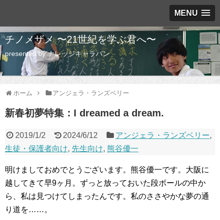
MENU
チノメザメ 〜21世紀を学ぶ君へ〜
presented by ナレッジキャラバン
ホーム
アンジェラ・ランズベリー
新春初夢特集：I dreamed a dream.
2019/1/2
2024/6/12
アンジェラ・ランズベリー
,
生徒・保護者向け
,
先生向け
,
熊谷優一
明けましておめでとうございます。熊谷優一です。大阪に
越してきて早9ヶ月。ずっと放っておいた段ボールの中か
ら、私は見つけてしまったんです。私のささやかな夢の通
り道を……。