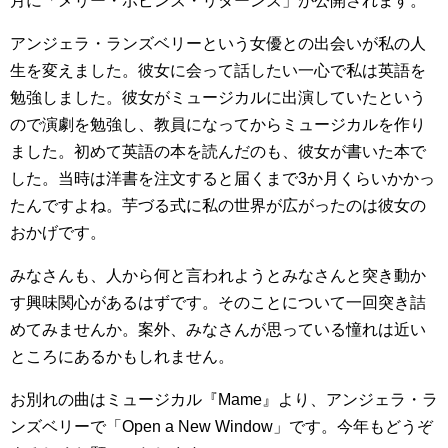
月に「メリー・ポピンズ・リターンズ」が公開されます。
アンジェラ・ランズベリーという女優との出会いが私の人
生を変えました。彼女に会って話したい一心で私は英語を
勉強しました。彼女がミュージカルに出演していたという
ので演劇を勉強し、教員になってからミュージカルを作り
ました。初めて英語の本を読んだのも、彼女が書いた本で
した。当時は洋書を注文すると届くまで3か月くらいかかっ
たんですよね。芋づる式に私の世界が広がったのは彼女の
おかげです。
みなさんも、人から何と言われようとみなさんと突き動か
す興味関心があるはずです。そのことについて一回突き詰
めてみませんか。案外、みなさんが思っている憧れは近い
ところにあるかもしれません。
お別れの曲はミュージカル『Mame』より、アンジェラ・ラ
ンズベリーで「Open a New Window」です。今年もどうぞ