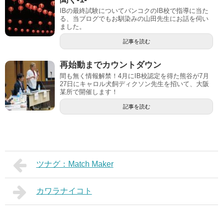
IBの最終試験についてバンコクのIB校で指導に当た
る、当ブログでもお馴染みの山田先生にお話を伺い
ました。
記事を読む
再始動までカウントダウン
間も無く情報解禁！4月にIB校認定を得た熊谷が7月
27日にキャロル犬飼ディクソン先生を招いて、大阪
某所で開催します！
記事を読む
ツナグ：Match Maker
カワラナイコト