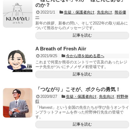
のか？
2022/1/1
生徒・保護者向け
,
先生向け
,
熊谷優
一
新年の挨拶、新春の問い、そして2022年の取り組みに
ついて熊谷からのメッセージです。
記事を読む
A Breath of Fresh Aiir
2021/9/25
今からIBを始める君へ
これまで何度か熊谷のエントリーで言及のあったレジ
ーナ先生がついにチノメザメ初登場です。
記事を読む
「つながり」こそが、ボクらの勇気！
2020/8/27
生徒・保護者向け
,
先生向け
,
狩野伸
行
「Harvest」という全国の先生たちが学び合うオンライ
ンプラットフォームを作った狩野伸行先生の登場で
す。
記事を読む