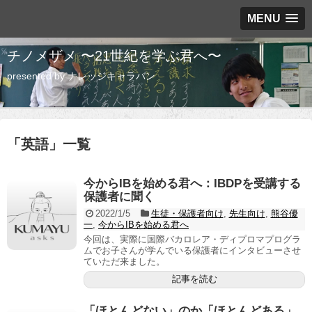
MENU
チノメザメ 〜21世紀を学ぶ君へ〜
presented by ナレッジキャラバン
「
英語
」
一覧
今からIBを始める君へ：IBDPを受講する
保護者に聞く
2022/1/5
生徒・保護者向け
,
先生向け
,
熊谷優
一
,
今からIBを始める君へ
今回は、実際に国際バカロレア・ディプロマプログラ
ムでお子さんが学んでいる保護者にインタビューさせ
ていただ来ました。
記事を読む
「ほとんどない」のか「ほとんどある」