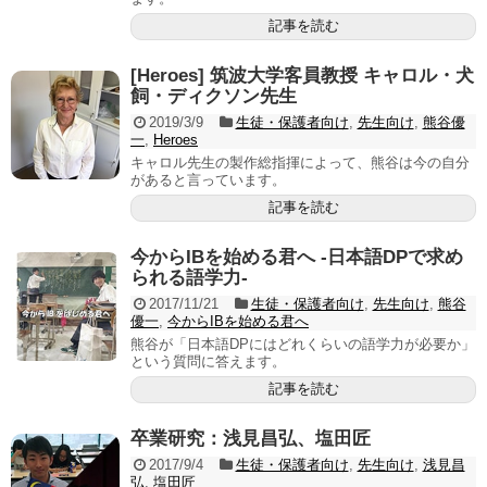
記事を読む
[Heroes] 筑波大学客員教授 キャロル・犬
飼・ディクソン先生
2019/3/9
生徒・保護者向け
,
先生向け
,
熊谷優
一
,
Heroes
キャロル先生の製作総指揮によって、熊谷は今の自分
があると言っています。
記事を読む
今からIBを始める君へ -日本語DPで求め
られる語学力-
2017/11/21
生徒・保護者向け
,
先生向け
,
熊谷
優一
,
今からIBを始める君へ
熊谷が「日本語DPにはどれくらいの語学力が必要か」
という質問に答えます。
記事を読む
卒業研究：浅見昌弘、塩田匠
2017/9/4
生徒・保護者向け
,
先生向け
,
浅見昌
弘
,
塩田匠