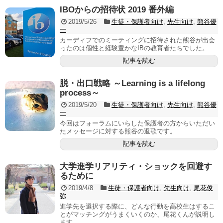
IBOからの招待状 2019 番外編
2019/5/26
生徒・保護者向け
,
先生向け
,
熊谷優
一
カーディフでのミーティングに招待された熊谷が出会
ったのは個性と経験豊かなIBの教育者たちでした。
記事を読む
脱・出口戦略 ～Learning is a lifelong
process～
2019/5/20
生徒・保護者向け
,
先生向け
,
熊谷優
一
今回はフォーラムにいらした保護者の方からいただい
たメッセージに対する熊谷の返歌です。
記事を読む
大学進学リアリティ・ショックを回避す
るために
2019/4/8
生徒・保護者向け
,
先生向け
,
尾花俊
弥
進学先を選択する際に、どんな行動を高校生はするこ
とがマッチングがうまくいくのか、尾花くんが説明し
ます。