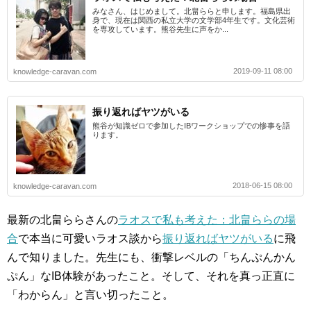
みなさん、はじめまして。北畠ららと申します。福島県出
身で、現在は関西の私立大学の文学部4年生です。文化芸術
を専攻しています。熊谷先生に声をか...
2019-09-11 08:00
knowledge-caravan.com
振り返ればヤツがいる
熊谷が知識ゼロで参加したIBワークショップでの惨事を語
ります。
2018-06-15 08:00
knowledge-caravan.com
最新の北畠ららさんの
ラオスで私も考えた：北畠ららの場
合
で本当に可愛いラオス談から
振り返ればヤツがいる
に飛
んで知りました。先生にも、衝撃レベルの「ちんぷんかん
ぷん」なIB体験があったこと。そして、それを真っ正直に
「わからん」と言い切ったこと。