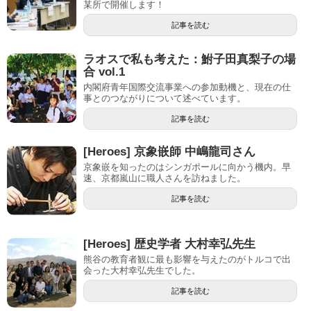
某所で開催します！
記事を読む
ラオスで私も考えた：鮒子田真梨子の場
合 vol.1
内閣府青年国際交流事業への参加動機と、現在の仕
事とのつながりについて述べています。
記事を読む
[Heroes] 京象嵌師 中嶋龍司さん
京象嵌を知ったのはシンガポールに向かう機内。早
速、京都嵐山に職人さんを訪ねました。
記事を読む
[Heroes] 歴史学者 大村幸弘先生
熊谷の教育者観に最も影響を与えたのがトルコで出
会った大村幸弘先生でした。
記事を読む