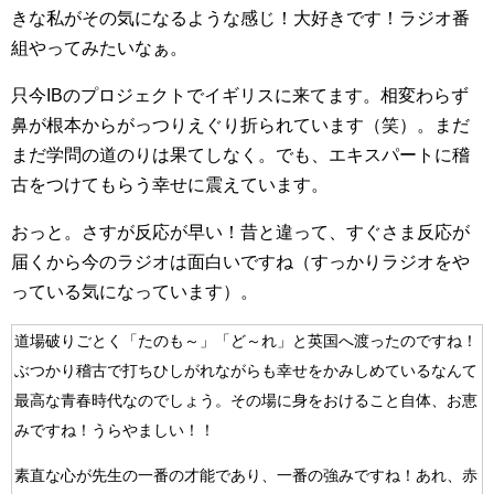
きな私がその気になるような感じ！大好きです！ラジオ番
組やってみたいなぁ。
只今IBのプロジェクトでイギリスに来てます。相変わらず
鼻が根本からがっつりえぐり折られています（笑）。まだ
まだ学問の道のりは果てしなく。でも、エキスパートに稽
古をつけてもらう幸せに震えています。
おっと。さすが反応が早い！昔と違って、すぐさま反応が
届くから今のラジオは面白いですね（すっかりラジオをや
っている気になっています）。
道場破りごとく「たのも～」「ど～れ」と英国へ渡ったのですね！
ぶつかり稽古で打ちひしがれながらも幸せをかみしめているなんて
最高な青春時代なのでしょう。その場に身をおけること自体、お恵
みですね！うらやましい！！
素直な心が先生の一番の才能であり、一番の強みですね！あれ、赤