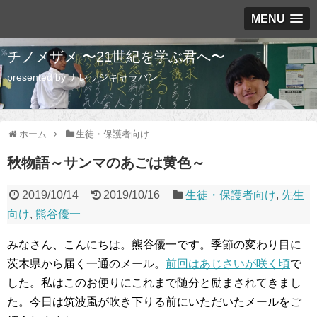
MENU
チノメザメ 〜21世紀を学ぶ君へ〜
presented by ナレッジキャラバン
ホーム
生徒・保護者向け
秋物語～サンマのあごは黄色～
2019/10/14
2019/10/16
生徒・保護者向け
,
先生
向け
,
熊谷優一
みなさん、こんにちは。熊谷優一です。季節の変わり目に
茨木県から届く一通のメール。
前回はあじさいが咲く頃
で
した。私はこのお便りにこれまで随分と励まされてきまし
た。今日は筑波颪が吹き下りる前にいただいたメールをご