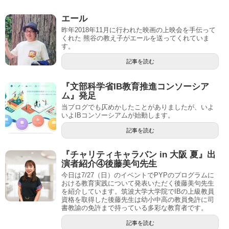
エール
昨年2018年11月に行われた映画の上映会を手伝って
くれた 熊谷の教え子がエールを送ってくれていま
す。
記事を読む
『文部科学省IB教育推進コンソーシア
ム』発足
当ブログでも仄めかしたことがありましたが、いよ
いよIBコンソーシアムが始動します。
記事を読む
『チャリティキャラバン in 大阪 夏』出
演者紹介④後藤美句先生
今日は7/27（日）のイベントでPYPのプログラムに
おける教育実践について発表いただく後藤美句先生
を紹介しています。筑波大学大学院でIBの上級教員
資格を取得した後藤先生は幼小中高の教員免許に司
書教諭の免許まで持っている多彩な教育者です。
記事を読む