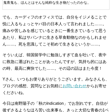
鬼青鬼も、ほんとはそんな純粋な生き物だったのかな。
でも、カーディフのオフィスでは、自分をイジメることで
悦に入るちょっとヤバ目の日本人って言われました……。
痛みや苦しみを感じているときに一番生きているって思う
あたり、私はサバンナに生きる草食動物なのかもしれませ
ん……。死を意識してこそ初めて生きるというか……。
そういえば、韓国留学中に勉強しすぎて血を吐いて、夜中
に救急に運ばれたことがあったんですが、気持ち的にはあ
の時、最高に爽快でした……。その辺の話はまた今度！
Yさん、いつもお便りありがとうございます。みなさんも、
ブログの感想、質問などお気軽に
お問い合わせ
からお寄せ
くださいね。
今日は南野陽子の「秋のIndication」でお別れです。自信が
後ずさるようなほろ苦い出来事も、きっと大切な青春の1ペ