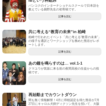
IBという枠組み
バンコクのインターナショナルスクールで日本語を
教えている鵜野先生の初寄稿です。
記事を読む
共に考える“教育の未来”in 柏崎
柏崎で行われたイベント「共に考える“教育の未来”」
の様子を通訳とワークショップを務めた熊谷がレポ
ートします。
記事を読む
あの鐘を鳴らすのは… vol.1-1
クマユウが筑坂に来る前の夜間高校の生徒からの投
稿です。
記事を読む
再始動までカウントダウン
間も無く情報解禁！4月にIB校認定を得た熊谷が7月
27日にキャロル犬飼ディクソン先生を招いて、大阪