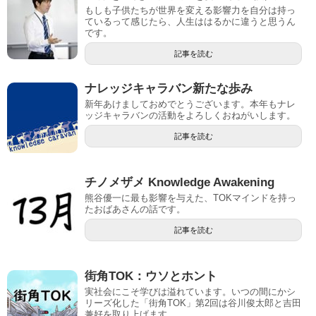
もしも子供たちが世界を変える影響力を自分は持っ
ているって感じたら、人生ははるかに違うと思うん
です。
記事を読む
ナレッジキャラバン新たな歩み
新年あけましておめでとうございます。本年もナレ
ッジキャラバンの活動をよろしくおねがいします。
記事を読む
チノメザメ Knowledge Awakening
熊谷優一に最も影響を与えた、TOKマインドを持っ
たおばあさんの話です。
記事を読む
街角TOK：ウソとホント
実社会にこそ学びは溢れています。いつの間にかシ
リーズ化した「街角TOK」第2回は谷川俊太郎と吉田
兼好を取り上げます。