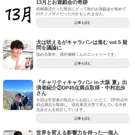
13月とお遊戯会の奇跡
幼稚園児だった熊谷にとって秋のお遊戯会が初めて
のチノメザメだったのかもしれません。
記事を読む
犬は吠えるがキャラバンは進む vol.5 疑
問を議論に
悩める青年、酒井優輔くんのエントリーです。
記事を読む
『チャリティキャラバン in 大阪 夏』出
演者紹介②DP45点満点取得・中村志歩
さん
今回は学習者の視点からお話しいただく、DP45点中
45点満点を取得し、現在東京大学で学んでいる中村
志歩さんを紹介しています。
記事を読む
世界を変える影響力を持った一個人