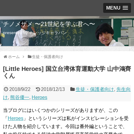
MENU
チノメザメ 〜21世紀を学ぶ君へ〜
presented by ナレッジキャラバン
ホーム
生徒・保護者向け
[Little Heroes] 国立台湾体育運動大学 山中鴻齊
くん
2018/9/22
2018/12/13
生徒・保護者向け
,
先生向
け
,
熊谷優一
,
Heroes
当ブログにはいくつかのシリーズがありますが、この
「
Heroes
」というシリーズは私がインスピレーションを受
けた人物を紹介しています。今回は番外編ということで、