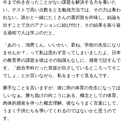
今まで向き合ったことがない課題を解決する力を養いた
い。テストで高い点数をとる勉強方法では、その力は養わ
れない。誰かと一緒にたくさんの選択肢を吟味し、結論を
出すことで次のアクションに結び付け、その結果を振り返
る過程で人は学ぶのだと。
「あのぅ、鴻齊くん。いいかい。君ね。学校の先生になり
ませんか？」って私は思わず言ってしまいましたよ。日本
の教育界の課題を彼はその知識もなしに、感覚で話すんで
す。「総合学科だった筑坂が目ざしているところってそこ
でしょ」とか言いながら、私をまっすぐ見るんです。
勝手なことを言いますが、彼にIBの体育の先生になってほ
しいなぁ。勝ち負けの向こうにある、概念としての体育。
肉体的感覚を伴った概念理解。彼ならうまく言葉にして、
うまく子供たちを導いてくれるのではないかと思うので
す。