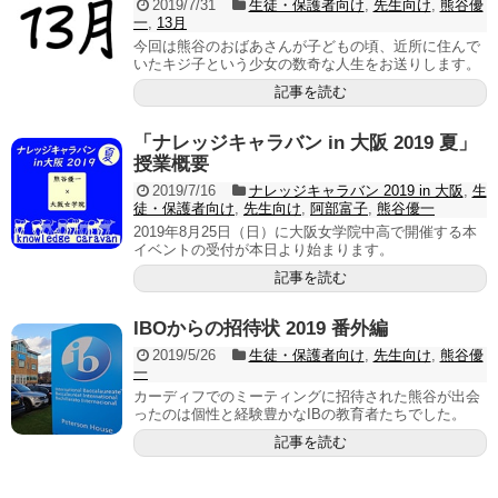
2019/7/31
生徒・保護者向け
,
先生向け
,
熊谷優
一
,
13月
今回は熊谷のおばあさんが子どもの頃、近所に住んで
いたキジ子という少女の数奇な人生をお送りします。
記事を読む
「ナレッジキャラバン in 大阪 2019 夏」
授業概要
2019/7/16
ナレッジキャラバン 2019 in 大阪
,
生
徒・保護者向け
,
先生向け
,
阿部富子
,
熊谷優一
2019年8月25日（日）に大阪女学院中高で開催する本
イベントの受付が本日より始まります。
記事を読む
IBOからの招待状 2019 番外編
2019/5/26
生徒・保護者向け
,
先生向け
,
熊谷優
一
カーディフでのミーティングに招待された熊谷が出会
ったのは個性と経験豊かなIBの教育者たちでした。
記事を読む