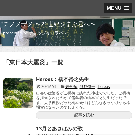
MENU
チノメザメ 〜21世紀を学ぶ君へ〜
presented by ナレッジキャラバン
「
東日本大震災
」
一覧
Heroes：橋本裕之先生
2025/7/9
未分類
,
熊谷優一
,
Heroes
出会いは熊谷がご祈祷に訪れた神社ででした。ご祈祷
を担当されたのが民俗学者の橋本裕之先生だったで
す。大学教授だった橋本先生はどんなきっかけから権
禰宜になったのでしょうか。
記事を読む
13月とあさばみの歌