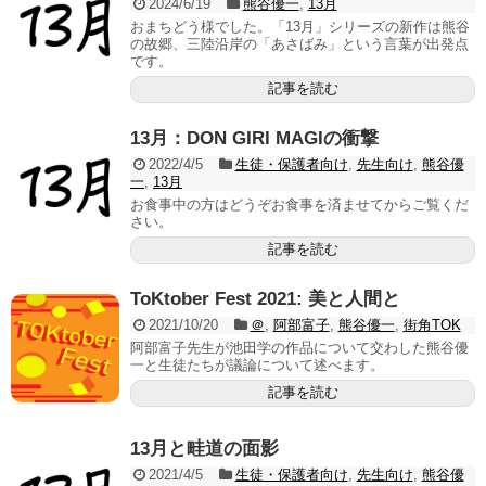
2024/6/19
熊谷優一
,
13月
おまちどう様でした。「13月」シリーズの新作は熊谷
の故郷、三陸沿岸の「あさばみ」という言葉が出発点
です。
記事を読む
13月：DON GIRI MAGIの衝撃
2022/4/5
生徒・保護者向け
,
先生向け
,
熊谷優
一
,
13月
お食事中の方はどうぞお食事を済ませてからご覧くだ
さい。
記事を読む
ToKtober Fest 2021: 美と人間と
2021/10/20
＠
,
阿部富子
,
熊谷優一
,
街角TOK
阿部富子先生が池田学の作品について交わした熊谷優
一と生徒たちが議論について述べます。
記事を読む
13月と畦道の面影
2021/4/5
生徒・保護者向け
,
先生向け
,
熊谷優