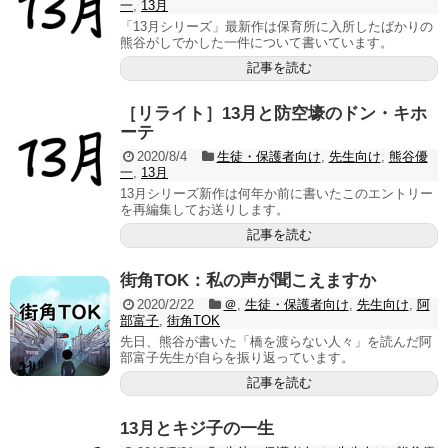
一
,
13月
「13月シリーズ」最新作は保育所に入所したばかりの
熊谷がしでかした一件について書いています。
記事を読む
［リライト］13月と防空壕のドン・キホ
ーテ
2020/8/4
生徒・保護者向け
,
先生向け
,
熊谷優
一
,
13月
13月シリーズ新作は何年か前に書いたこのエントリー
を再編集してお送りします。
記事を読む
街角TOK：私の声が聞こえますか
2020/2/22
＠
,
生徒・保護者向け
,
先生向け
,
阿
部富子
,
街角TOK
先日、熊谷が書いた「橋を渡らない人々」を読んだ阿
部富子先生が自らを振り返っています。
記事を読む
13月とキジ子の一生