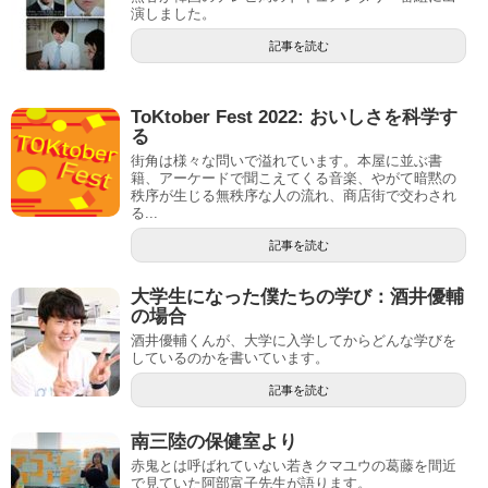
演しました。
記事を読む
ToKtober Fest 2022: おいしさを科学す
る
街角は様々な問いで溢れています。本屋に並ぶ書
籍、アーケードで聞こえてくる音楽、やがて暗黙の
秩序が生じる無秩序な人の流れ、商店街で交わされ
る...
記事を読む
大学生になった僕たちの学び：酒井優輔
の場合
酒井優輔くんが、大学に入学してからどんな学びを
しているのかを書いています。
記事を読む
南三陸の保健室より
赤鬼とは呼ばれていない若きクマユウの葛藤を間近
で見ていた阿部富子先生が語ります。