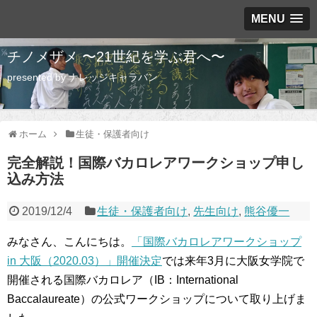
MENU
チノメザメ 〜21世紀を学ぶ君へ〜
presented by ナレッジキャラバン
ホーム
生徒・保護者向け
完全解説！国際バカロレアワークショップ申し
込み方法
2019/12/4
生徒・保護者向け
,
先生向け
,
熊谷優一
みなさん、こんにちは。
「国際バカロレアワークショップ
in 大阪（2020.03）」開催決定
では来年3月に大阪女学院で
開催される国際バカロレア（IB：International
Baccalaureate）の公式ワークショップについて取り上げま