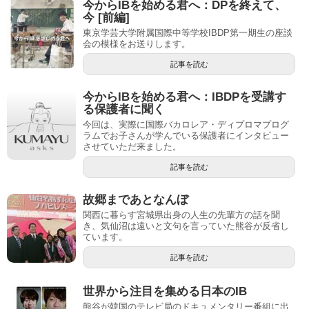
今からIBを始める君へ：DPを終えて、
今 [前編]
東京学芸大学附属国際中等学校IBDP第一期生の座談
会の模様をお送りします。
記事を読む
今からIBを始める君へ：IBDPを受講す
る保護者に聞く
今回は、実際に国際バカロレア・ディプロマプログ
ラムでお子さんが学んでいる保護者にインタビュー
させていただ来ました。
記事を読む
故郷まであとなんぼ
関西に暮らす宮城県出身の人生の先輩方の話を聞
き、気仙沼は遠いと文句を言っていた熊谷が反省し
ています。
記事を読む
世界から注目を集める日本のIB
熊谷が韓国のテレビ局のドキュメンタリー番組に出