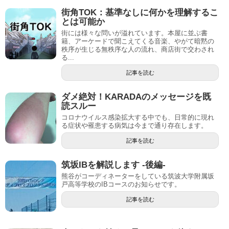
街角TOK：基準なしに何かを理解するこ
とは可能か
街には様々な問いが溢れています。本屋に並ぶ書
籍、アーケードで聞こえてくる音楽、やがて暗黙の
秩序が生じる無秩序な人の流れ、商店街で交わされ
る...
記事を読む
ダメ絶対！KARADAのメッセージを既
読スルー
コロナウイルス感染拡大する中でも、日常的に現れ
る症状や罹患する病気は今まで通り存在します。
記事を読む
筑坂IBを解説します -後編-
熊谷がコーディネーターをしている筑波大学附属坂
戸高等学校のIBコースのお知らせです。
記事を読む