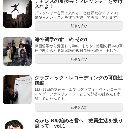
チャンスの引換券：プレッシャーを受け
入れよ！
プレッシャーを受け入れることは新たなチャンスに
繋がるということを熊谷を通して実感しています。
記事を読む
海外留学のすゝめ その1
韓国留学から帰国して8年。ようやく念願の日本の高
校で教えられる韓国語の教員免許を取得しました。
記事を読む
グラフィック・レコーディングの可能性
前編
11月11日のフォーラムではグラフィック・レコーデ
ィング・ファシリテーターとして熊谷の妹さんも参
加していたんです。
記事を読む
今からIBを始める君へ：教員生活を振り
返って vol.1