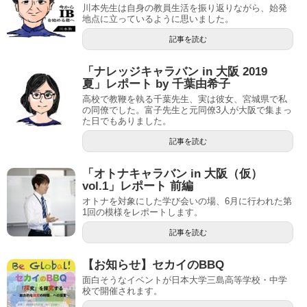
川本先生は自身の教員生活を振り返りながら、始発
地点に立っているように思いました。
記事を読む
「ナレッジキャラバン in 大阪 2019
夏」レポート by 千葉由希子
高校で教鞭を執る千葉先生、実は彼女、宮城県で私
の同僚でした。富子先生と元同僚3人が大阪で集まっ
た日でもありました。
記事を読む
「オトナキャラバン in 大阪（仮）
vol.1」レポート 前編
オトナを対象にした学び会いの場、6月に行われた第
1回の模様をレポートします。
記事を読む
【お知らせ】セカイのBBQ
面白そうなイベントが日本大学三島高等学校・中学
校で開催されます。