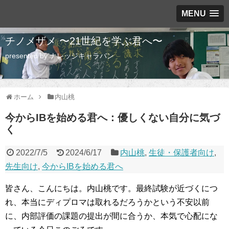
MENU
チノメザメ 〜21世紀を学ぶ君へ〜
presented by ナレッジキャラバン
ホーム
内山桃
今からIBを始める君へ：優しくない自分に気づ
く
2022/7/5
2024/6/17
内山桃
,
生徒・保護者向け
,
先生向け
,
今からIBを始める君へ
皆さん、こんにちは。内山桃です。最終試験が近づくにつ
れ、本当にディプロマは取れるだろうかという不安以前
に、内部評価の課題の提出が間に合うか、本気で心配にな