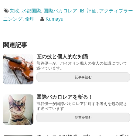
失敗
,
水都国際
,
国際バカロレア
,
IB
,
評価
,
アクティブラー
ニンング
,
倫理
Kumayu
関連記事
匠の技と個人的な知識
熊谷優一が、バイオリン職人の友人の知識について
述べています。
記事を読む
国際バカロレアを斬る！
熊谷優一が国際バカロレアに対する考えを包み隠さ
ず述べています
記事を読む