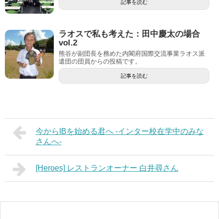
記事を読む
ラオスで私も考えた：田中慶太の場合
vol.2
熊谷が副団長を務めた内閣府国際交流事業ラオス派
遣団の団員からの投稿です。
記事を読む
今からIBを始める君へ -インター校在学中のみな
さんへ-
[Heroes] レストランオーナー 白井尋さん