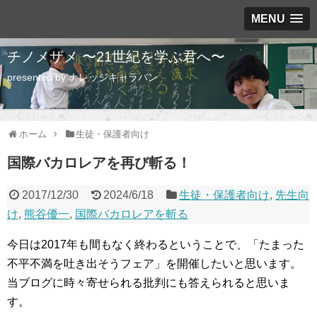
MENU
チノメザメ 〜21世紀を学ぶ君へ〜
presented by ナレッジキャラバン
ホーム
生徒・保護者向け
国際バカロレアを再び斬る！
2017/12/30
2024/6/18
生徒・保護者向け
,
先生向
け
,
熊谷優一
,
国際バカロレアを斬る
今日は2017年も間もなく終わるということで、「たまった
不平不満を吐き出そうフェア」を開催したいと思います。
当ブログに時々寄せられる批判にも答えられると思いま
す。