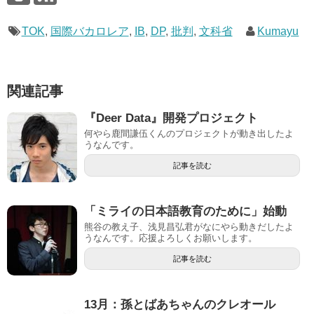
TOK
,
国際バカロレア
,
IB
,
DP
,
批判
,
文科省
Kumayu
関連記事
『Deer Data』開発プロジェクト
何やら鹿間謙伍くんのプロジェクトが動き出したよ
うなんです。
記事を読む
「ミライの日本語教育のために」始動
熊谷の教え子、浅見昌弘君がなにやら動きだしたよ
うなんです。応援よろしくお願いします。
記事を読む
13月：孫とばあちゃんのクレオール