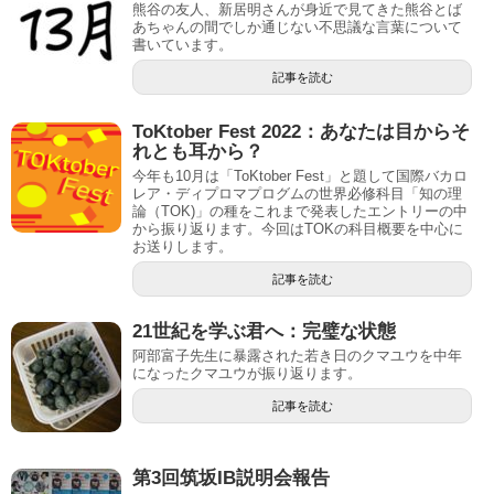
熊谷の友人、新居明さんが身近で見てきた熊谷とば
あちゃんの間でしか通じない不思議な言葉について
書いています。
記事を読む
ToKtober Fest 2022：あなたは目からそ
れとも耳から？
今年も10月は「ToKtober Fest」と題して国際バカロ
レア・ディプロマプログムの世界必修科目「知の理
論（TOK)」の種をこれまで発表したエントリーの中
から振り返ります。今回はTOKの科目概要を中心に
お送りします。
記事を読む
21世紀を学ぶ君へ：完璧な状態
阿部富子先生に暴露された若き日のクマユウを中年
になったクマユウが振り返ります。
記事を読む
第3回筑坂IB説明会報告