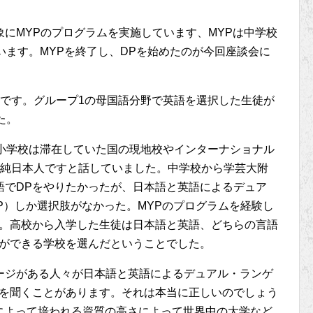
にMYPのプログラムを実施しています、MYPは中学校
います。MYPを終了し、DPを始めたのが今回座談会に
。
うです。グループ1の母国語分野で英語を選択した生徒が
た。
、小学校は滞在していた国の現地校やインターナショナル
が純日本人ですと話していました。中学校から学芸大附
語でDPをやりたかったが、日本語と英語によるデュア
P）しか選択肢がなかった。MYPのプログラムを経験し
す。高校から入学した生徒は日本語と英語、どちらの言語
Pができる学校を選んだということでした。
ージがある人々が日本語と英語によるデュアル・ランゲ
のを聞くことがあります。それは本当に正しいのでしょう
によって培われる資質の高さによって世界中の大学など