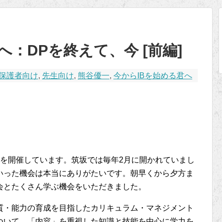
へ：DPを終えて、今 [前編]
保護者向け
,
先生向け
,
熊谷優一
,
今からIBを始める君へ
会を開催しています。筑坂では毎年2月に開かれていまし
いった機会は本当にありがたいです。朝早くから夕方ま
会とたくさん学ぶ機会をいただきました。
質・能力の育成を目指したカリキュラム・マネジメント
ついて、「内容」を重視した知識と技能を中心に学力を