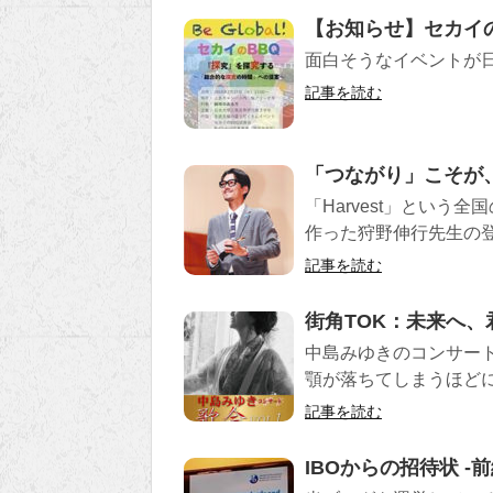
【お知らせ】セカイの
面白そうなイベントが
記事を読む
「つながり」こそが
「Harvest」とい
作った狩野伸行先生の
記事を読む
街角TOK：未来へ、
中島みゆきのコンサート
顎が落ちてしまうほど
記事を読む
IBOからの招待状 -前