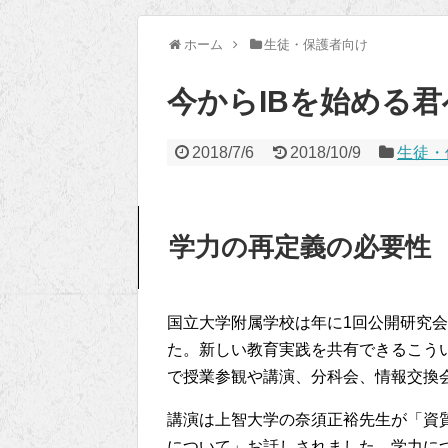
ホーム
生徒・保護者向け
今からIBを始める君
2018/7/6
2018/10/9
生徒・
学力の再定義の必要性
国立大学附属学校は年に1回公開研究
た。新しい教育実践を共有できるこう
で授業参観や講演、分科会、情報交換
講演は上智大学の奈須正裕先生が「資
について」お話しされました。学力に