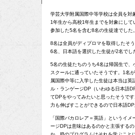
学芸大学附属国際中等学校は全員を対象
1年生から高校1年生までを対象にして
参加した5名を含む8名の生徒達でした
8名は全員がディプロマを取得したそ
6名、日本語を選択した生徒が2名でし
5名の生徒たちのうち4名は帰国生で
スクールに通っていたそうです。1名
属国際中等に入学した生徒は本当は英
ル・ランゲージDP（いわゆる日本語D
てDPをやってみたいと思ったそうで
力も伸ばすことができるので日本語D
「国際バカロレア＝英語」というイメ
ージDPは意味はあるのかと主張する
か。IBのプログラムはそれを学ぶこと