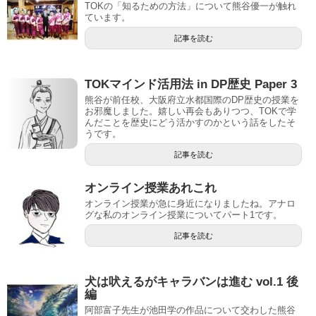
TOKの「知るための方法」について熊谷優一が触れ
ています。
記事を読む
TOKマインド活用法 in DP歴史 Paper 3
熊谷が前任校、大阪府立水都国際のDP歴史の授業を
お邪魔しました。嬉しい再会もありつつ、TOKで学
んだことを歴史にどう活かすのかという話をしたそ
うです。
記事を読む
オンライン授業あれこれ
オンライン授業が急に身近になりましたね。アナロ
グな私のオンライン授業についてパート1です。
記事を読む
犬は吠えるがキャラバンは進む vol.1 後
編
阿部富子先生が池田学の作品について交わした熊谷