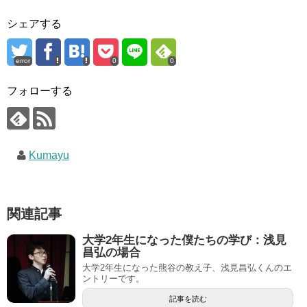
シェアする
error
0
0
フォローする
Kumayu
関連記事
大学2年生になった僕たちの学び：浅見
昌弘の場合
大学2年生になった熊谷の教え子、浅見昌弘くんのエ
ントリーです。
記事を読む