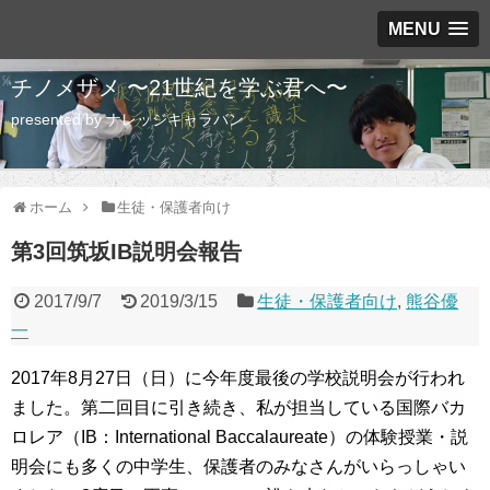
MENU
チノメザメ 〜21世紀を学ぶ君へ〜
presented by ナレッジキャラバン
ホーム
生徒・保護者向け
第3回筑坂IB説明会報告
2017/9/7
2019/3/15
生徒・保護者向け
,
熊谷優
一
2017年8月27日（日）に今年度最後の学校説明会が行われ
ました。第二回目に引き続き、私が担当している国際バカ
ロレア（IB：International Baccalaureate）の体験授業・説
明会にも多くの中学生、保護者のみなさんがいらっしゃい