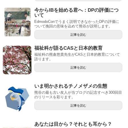
今からIBを始める君へ：DPの評価につ
いて
EdmodoConでうまく説明できなかったDPの評価に
ついて挽回の意味を込めて熊谷が説明します。
記事を読む
福祉科が語るCASと日本的教育
福祉科の熊倉悠貴先生がCASと日本的教育について
語ります。
記事を読む
いま明かされるチノメザメの生態
熊谷の最も古い友人が当ブログの記念すべき300回目
のリリースを彩ります。
記事を読む
あなたは目から？それとも耳から？