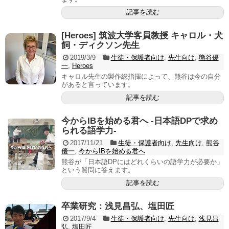
記事を読む
[Heroes] 筑波大学客員教授 キャロル・犬
飼・ディクソン先生
2019/3/9
生徒・保護者向け
,
先生向け
,
熊谷優
一
,
Heroes
キャロル先生の製作総指揮によって、熊谷は今の自分
があると言っています。
記事を読む
今からIBを始める君へ -日本語DPで求め
られる語学力-
2017/11/21
生徒・保護者向け
,
先生向け
,
熊谷
優一
,
今からIBを始める君へ
熊谷が「日本語DPにはどれくらいの語学力が必要か」
という質問に答えます。
記事を読む
卒業研究：浅見昌弘、塩田匠
2017/9/4
生徒・保護者向け
,
先生向け
,
浅見昌
弘
,
塩田匠