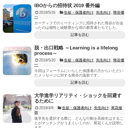
IBOからの招待状 2019 番外編
2019/5/26
生徒・保護者向け
,
先生向け
,
熊谷優
一
カーディフでのミーティングに招待された熊谷が出会
ったのは個性と経験豊かなIBの教育者たちでした。
記事を読む
脱・出口戦略 ～Learning is a lifelong
process～
2019/5/20
生徒・保護者向け
,
先生向け
,
熊谷優
一
今回はフォーラムにいらした保護者の方からいただい
たメッセージに対する熊谷の返歌です。
記事を読む
大学進学リアリティ・ショックを回避す
るために
2019/4/8
生徒・保護者向け
,
先生向け
,
尾花俊
弥
進学先を選択する際に、どんな行動を高校生はするこ
とがマッチングがうまくいくのか、尾花くんが説明し
ます。