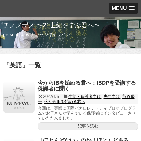
MENU
チノメザメ 〜21世紀を学ぶ君へ〜
presented by ナレッジキャラバン
「
英語
」
一覧
今からIBを始める君へ：IBDPを受講する
保護者に聞く
2022/1/5
生徒・保護者向け
,
先生向け
,
熊谷優
一
,
今からIBを始める君へ
今回は、実際に国際バカロレア・ディプロマプログラ
ムでお子さんが学んでいる保護者にインタビューさせ
ていただ来ました。
記事を読む
「ほとんどない」のか「ほとんどある」