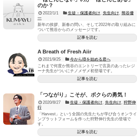
のか？
2022/1/1
生徒・保護者向け
,
先生向け
,
熊谷優
一
新年の挨拶、新春の問い、そして2022年の取り組みに
ついて熊谷からのメッセージです。
記事を読む
A Breath of Fresh Aiir
2021/9/25
今からIBを始める君へ
これまで何度か熊谷のエントリーで言及のあったレジ
ーナ先生がついにチノメザメ初登場です。
記事を読む
「つながり」こそが、ボクらの勇気！
2020/8/27
生徒・保護者向け
,
先生向け
,
狩野伸
行
「Harvest」という全国の先生たちが学び合うオンライ
ンプラットフォームを作った狩野伸行先生の登場で
す。
記事を読む