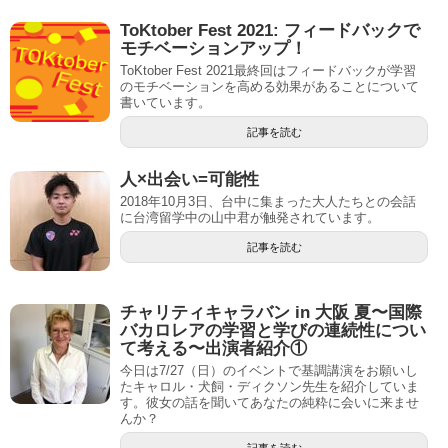
ToKtober Fest 2021: フィードバックで
モチベーションアップ！
ToKtober Fest 2021最終回はフィードバックが学習
のモチベーションを高める効果があることについて
書いています。
記事を読む
人×出会い=可能性
2018年10月3日、台中に集まった大人たちとの会話
に台湾留学中の山中君が触発されています。
記事を読む
チャリティキャラバン in 大阪 夏〜国際
バカロレアの学習と学びの連続性につい
て考える〜出演者紹介①
今日は7/27（日）のイベントで基調講演をお願いし
たキャロル・犬飼・ディクソン先生を紹介していま
す。彼女の話を聞いてあなたの純粋に会いに来ませ
んか？