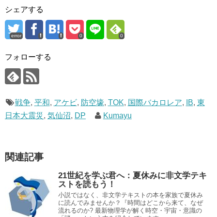
シェアする
error
0
0
フォローする
戦争
,
平和
,
アケビ
,
防空壕
,
TOK
,
国際バカロレア
,
IB
,
東
日本大震災
,
気仙沼
,
DP
Kumayu
関連記事
21世紀を学ぶ君へ：夏休みに非文学テキ
ストを読もう！
小説ではなく、非文学テキストの本を家族で夏休み
に読んでみませんか？『時間はどこから来て、なぜ
流れるのか? 最新物理学が解く時空・宇宙・意識の