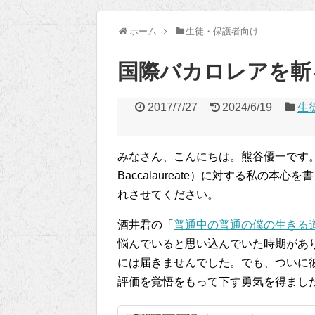
ホーム
生徒・保護者向け
国際バカロレアを斬
2017/7/27
2024/6/19
生
みなさん、こんにちは。熊谷優一です。今回は
Baccalaureate）に対する私の
れさせてください。
酒井君の「
普通中の普通の僕の生きる
悩んでいると思い込んでいた時期があ
には届きませんでした。でも、ついに
評価を覚悟をもって下す勇気を得まし