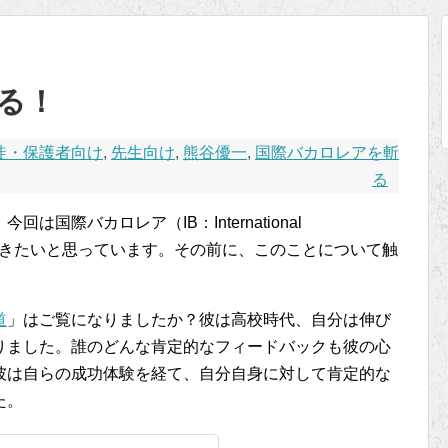
る！
徒・保護者向け
,
先生向け
,
熊谷優一
,
国際バカロレアを斬
る
国際バカロレア（IB：International
本心を書きたいと思っています。その前に、このことについて触
道
」はご覧になりましたか？彼は高校時代、自分は伸び
りました。誰のどんな肯定的なフィードバックも彼の心
彼は自らの成功体験を経て、自分自身に対して肯定的な
た。