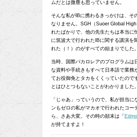
ムだとは微塵も思っていません。
そんな私がIBに携わるきっかけは、そ
なりません。SGH（Suoer Global 
れたばかりで、他の先生たちは本当に
に筑波大で行われたIBに関する講演を
れた（！）のがすべての始まりでした
当時、国際バカロレアのプログラムは
な資料や手続きもすべて日本語で業務
てお役御免とタカをくくっていたので
とはひとつもないことがわかりました
「じゃあ」っていうので、私が担当にな
ンもゼロの私がマカオで行われたコー
ら、さあ大変。その時の顛末は「
Edmo
が持てますよ！