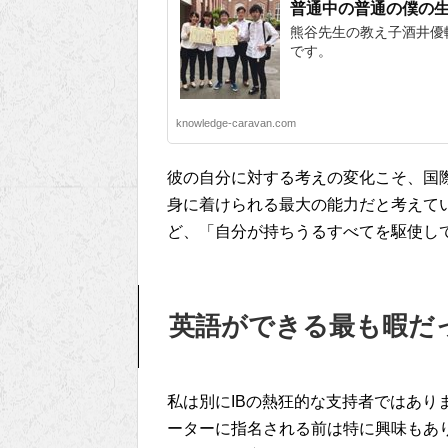
普通中の普通の僕の
熊谷先生の教え子酒井優
です。
knowledge-caravan.com
彼の自分に対する考えの変化こそ、国
身に着けられる最大の能力だと考えて
ど、「自分が持ちうるすべてを駆使し
英語ができる最も暇だ
私は別にIBの熱狂的な支持者ではあり
ーターに指名される前は特に興味もあり