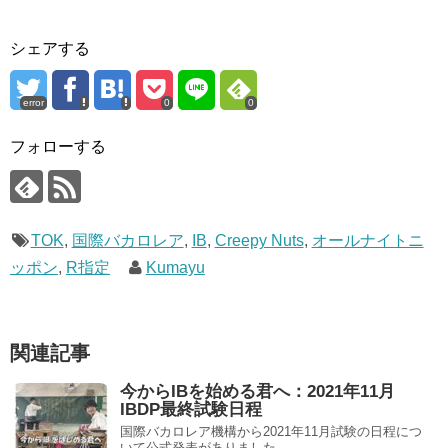
シェアする
error
0
0
フォローする
TOK
,
国際バカロレア
,
IB
,
Creepy Nuts
,
オールナイトニ
ッポン
,
R指定
Kumayu
関連記事
今からIBを始める君へ：2021年11月
IBDP最終試験日程
国際バカロレア機構から2021年11月試験の日程につ
いて公式発表がありました。