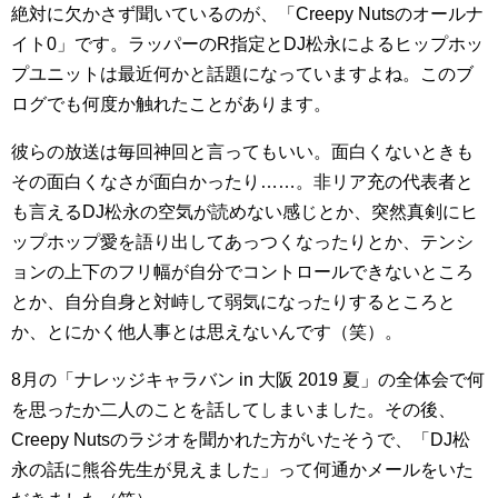
絶対に欠かさず聞いているのが、「Creepy Nutsのオールナ
イト0」です。ラッパーのR指定とDJ松永によるヒップホッ
プユニットは最近何かと話題になっていますよね。このブ
ログでも何度か触れたことがあります。
彼らの放送は毎回神回と言ってもいい。面白くないときも
その面白くなさが面白かったり……。非リア充の代表者と
も言えるDJ松永の空気が読めない感じとか、突然真剣にヒ
ップホップ愛を語り出してあっつくなったりとか、テンシ
ョンの上下のフリ幅が自分でコントロールできないところ
とか、自分自身と対峙して弱気になったりするところと
か、とにかく他人事とは思えないんです（笑）。
8月の「ナレッジキャラバン in 大阪 2019 夏」の全体会で何
を思ったか二人のことを話してしまいました。その後、
Creepy Nutsのラジオを聞かれた方がいたそうで、「DJ松
永の話に熊谷先生が見えました」って何通かメールをいた