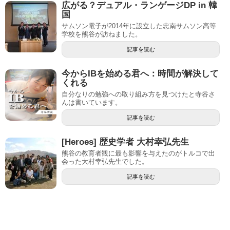
広がる？デュアル・ランゲージDP in 韓
国
サムソン電子が2014年に設立した忠南サムソン高等
学校を熊谷が訪ねました。
記事を読む
今からIBを始める君へ：時間が解決して
くれる
自分なりの勉強への取り組み方を見つけたと寺谷さ
んは書いています。
記事を読む
[Heroes] 歴史学者 大村幸弘先生
熊谷の教育者観に最も影響を与えたのがトルコで出
会った大村幸弘先生でした。
記事を読む