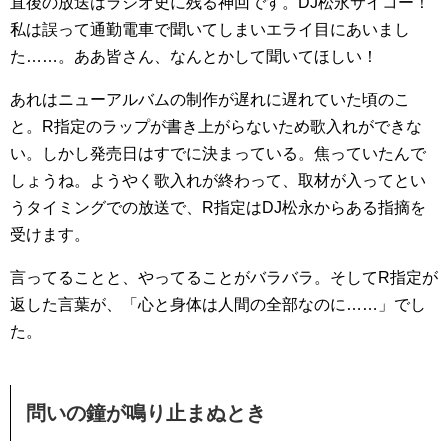
直後の放送はラジオ史に残る神回です。DJ松永サイコー！
私は誤って通勤電車で聞いてしまいエライ目にあいまし
た……。ああ皆さん、なんとかして聞いてほしい！
あれはニューアルバムの制作が遅れに遅れていた頃のこ
と。R指定のラップが書き上がらないため歌入れができな
い。しかし発売日はすでに決まっている。焦っていたんで
しょうね。ようやく歌入れが終わって、取材が入ってとい
うタイミングでの放送で、R指定はDJ松永からある指摘を
受けます。
言ってることと、やってることがバラバラ。そしてR指定が
返した言葉が、「心と身体は人間の全部なのに……」でし
た。
問いの鐘が鳴り止まぬとき