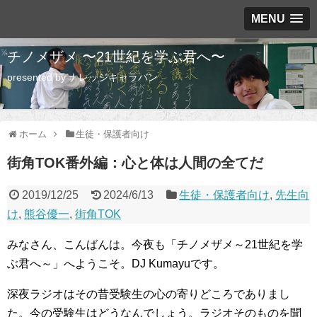
MENU
チノメザメ 〜21世紀を学ぶ君へ〜
presented by ナレッジキャラバン
ホーム
生徒・保護者向け
街角TOK番外編：心と体は人間の全てだ
2019/12/25
2024/6/13
生徒・保護者向け
,
先生向
け
,
熊谷優一
,
街角TOK
みなさん、こんばんは。今夜も「チノメザメ～21世紀を学
ぶ君へ～」へようこそ。DJ Kumayuです。
深夜ラジオはその昔受験生の心の寄りどころでありまし
た。今の受験生はどうなんでしょう。ラジオそのものを聞