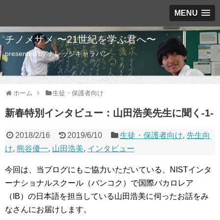
MENU
チノメザメ 〜21世紀を学ぶ君へ〜
presented by ナレッジキャラバン
ホーム
生徒・保護者向け
新春特別インタビュー：山田浩美先生に聞く-1-
2018/2/16
2019/6/10
生徒・保護者向け
,
先生向
け
,
熊谷優一
,
山田浩美
,
インタビュー
今回は、当ブログにもご協力いただいている、NISTインタ
ーナショナルスクール（バンコク）で国際バカロレア
（IB）の日本語を担当している山田浩美に伺ったお話をみ
なさんにお届けします。