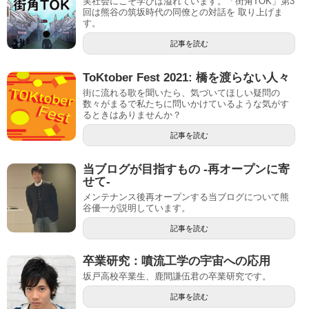
実社会にこそ学びは溢れています。「街角TOK」第3
回は熊谷の筑坂時代の同僚との対話を 取り上げま
す。
記事を読む
ToKtober Fest 2021: 橋を渡らない人々
街に流れる歌を聞いたら、気づいてほしい疑問の
数々がまるで私たちに問いかけているような気がす
るときはありませんか？
記事を読む
当ブログが目指すもの -再オープンに寄
せて-
メンテナンス後再オープンする当ブログについて熊
谷優一が説明しています。
記事を読む
卒業研究：噴流工学の宇宙への応用
坂戸高校卒業生、鹿間謙伍君の卒業研究です。
記事を読む