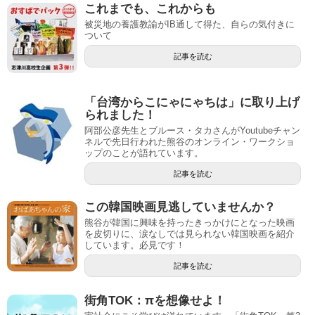
これまでも、これからも
被災地の養護教諭がIB通して得た、自らの気付きに
ついて
記事を読む
「台湾からこにゃにゃちは」に取り上げ
られました！
阿部公彦先生とブルース・タカさんがYoutubeチャン
ネルで先日行われた熊谷のオンライン・ワークショ
ップのことが語れています。
記事を読む
この韓国映画見逃していませんか？
熊谷が韓国に興味を持ったきっかけにとなった映画
を皮切りに、涙なしでは見られない韓国映画を紹介
しています。必見です！
記事を読む
街角TOK：πを想像せよ！