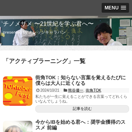
MENU
チノメザメ 〜21世紀を学ぶ君へ〜
presented by ナレッジキャラバン
「
アクティブラーニング
」
一覧
街角TOK：知らない言葉を覚えるたびに
僕らは大人に近くなる
2024/10/21
熊谷優一
,
街角TOK
私たちが一生に覚えることができる言葉ってどれくら
いなんでしょうね。
記事を読む
今からIBを始める君へ：奨学金獲得のス
スメ 前編