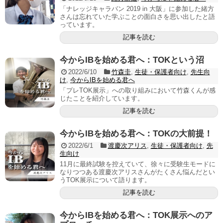
「ナレッジキャラバン 2019 in 大阪」に参加した緒方
さんは忘れていた学ぶことの面白さを思い出したと語
っています。
記事を読む
今からIBを始める君へ：TOKという沼
2022/6/10
竹森圭
,
生徒・保護者向け
,
先生向
け
,
今からIBを始める君へ
「プレTOK展示」への取り組みにおいて竹森くんが感
じたことを紹介しています。
記事を読む
今からIBを始める君へ：TOKの大前提！
2022/6/1
渡慶次アリス
,
生徒・保護者向け
,
先
生向け
11月に最終試験を控えていて、徐々に受験生モードに
なりつつある渡慶次アリスさんがたくさん悩んだとい
うTOK展示について語ります。
記事を読む
今からIBを始める君へ：TOK展示へのア