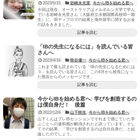
2023/5/15
岩崎永光里
,
今からIBを始める君へ
今回は現在、オーストラリアはメルボルン大学で学ん
でいる岩崎永光里さん（大阪府立水都国際高校IB一期
生）に、IBディプロマの結果と海外留学に関するお金
の話をききました。
記事を読む
「IBの先生になるには」を読んでいる皆
さんへ
2023/4/16
熊谷優一
,
今からIBを始める君へ
これまで最も読まれている「IBの先生になるためには
３」を読んでいる皆さんに、この4月から校長になっ
た熊谷からのメッセージです。
記事を読む
今からIBを始める君へ: 学びを創造するの
は僕自身だ！ 後篇
2022/12/6
山下晄生
,
今からIBを始める君へ
山下くんはプレIBセッションでそれまで感じていた学
ぶことへの違和感が解消されたと語っています。そし
てその結果、「学びを創造するのは自分自身だ」と結
論したのでしょう。