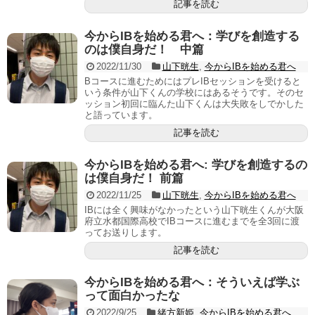
記事を読む
今からIBを始める君へ：学びを創造する
のは僕自身だ！ 中篇
2022/11/30
山下晄生
,
今からIBを始める君へ
Bコースに進むためにはプレIBセッションを受けると
いう条件が山下くんの学校にはあるそうです。そのセ
ッション初回に臨んた山下くんは大失敗をしでかした
と語っています。
記事を読む
今からIBを始める君へ: 学びを創造するの
は僕自身だ！ 前篇
2022/11/25
山下晄生
,
今からIBを始める君へ
IBには全く興味がなかったという山下晄生くんが大阪
府立水都国際高校でIBコースに進むまでを全3回に渡
ってお送りします。
記事を読む
今からIBを始める君へ：そういえば学ぶ
って面白かったな
2022/9/25
緒方新姫
,
今からIBを始める君へ