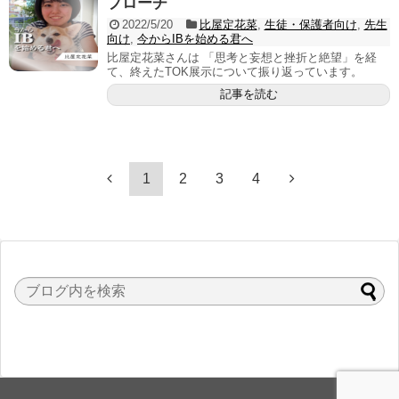
プローチ
2022/5/20
比屋定花菜
,
生徒・保護者向け
,
先生
向け
,
今からIBを始める君へ
比屋定花菜さんは 「思考と妄想と挫折と絶望」を経
て、終えたTOK展示について振り返っています。
記事を読む
1
2
3
4